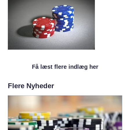
Få læst flere indlæg her
Flere Nyheder