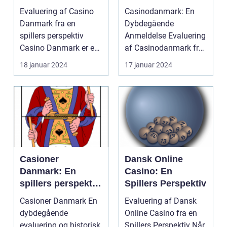
præsentation og
Præsentation og
Evaluering af Casino
Casinodanmark: En
historisk
Historiske
Danmark fra en
Dybdegående
gennemgang
Gennemgang
spillers perspektiv
Anmeldelse Evaluering
Casino Danmark er en
af Casinodanmark fra
af de mest populære
en Spillers Perspektiv
18 januar 2024
17 januar 2024
on...
...
Casioner
Dansk Online
Danmark: En
Casino: En
spillers perspektiv
Spillers Perspektiv
og historisk
Casioner Danmark En
Evaluering af Dansk
udvikling
dybdegående
Online Casino fra en
evaluering og historisk
Spillers Perspektiv Når