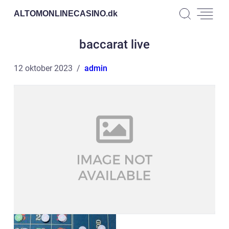
ALTOMONLINECASINO.
dk
baccarat live
12 oktober 2023
admin