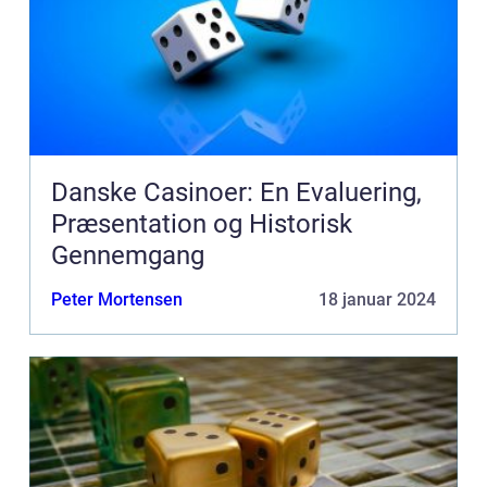
Danske Casinoer: En Evaluering,
Præsentation og Historisk
Gennemgang
Peter Mortensen
18 januar 2024