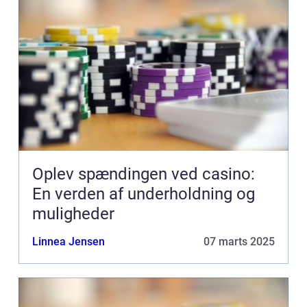
Oplev spændingen ved casino:
En verden af underholdning og
muligheder
Linnea Jensen
07 marts 2025