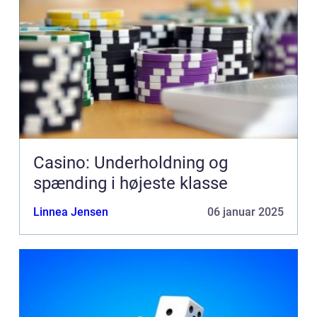
Casino: Underholdning og
spænding i højeste klasse
Linnea Jensen
06 januar 2025