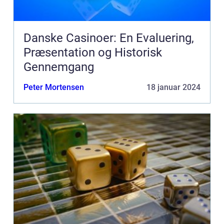
Danske Casinoer: En Evaluering,
Præsentation og Historisk
Gennemgang
Peter Mortensen
18 januar 2024