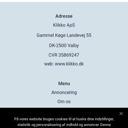
Adresse
web:
www.klikko.dk
Menu
Annoncering
Om os
Cookies
På vores website bruges cookies til at huske dine indstillinger,
Kontakt os
statistik og personalisering af indhold og annoncer. Denne