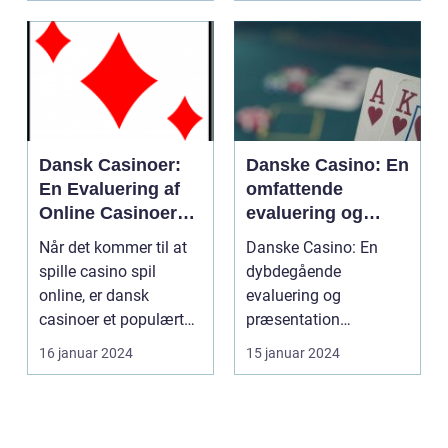
Dansk Casinoer:
Danske Casino: En
En Evaluering af
omfattende
Online Casinoer
evaluering og
set fra en Spillers
præsentation
Når det kommer til at
Danske Casino: En
Perspektiv
spille casino spil
dybdegående
online, er dansk
evaluering og
casinoer et populært
præsentation
valg for mange spille...
Evaluering af "Danske
16 januar 2024
15 januar 2024
Casino" fra en spil...