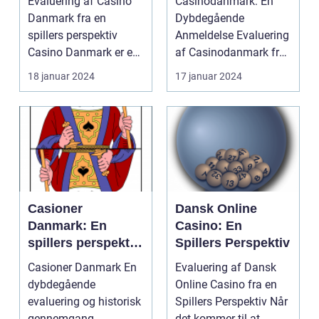
Evaluering af Casino
Casinodanmark: En
historisk
Historiske
Danmark fra en
Dybdegående
gennemgang
Gennemgang
spillers perspektiv
Anmeldelse Evaluering
Casino Danmark er en
af Casinodanmark fra
af de mest populære
en Spillers Perspektiv
18 januar 2024
17 januar 2024
on...
...
Casioner
Dansk Online
Danmark: En
Casino: En
spillers perspektiv
Spillers Perspektiv
og historisk
Casioner Danmark En
Evaluering af Dansk
udvikling
dybdegående
Online Casino fra en
evaluering og historisk
Spillers Perspektiv Når
gennemgang
det kommer til at