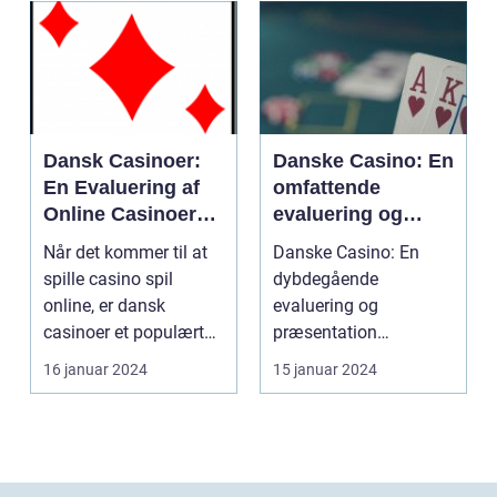
Dansk Casinoer:
Danske Casino: En
En Evaluering af
omfattende
Online Casinoer
evaluering og
set fra en Spillers
præsentation
Når det kommer til at
Danske Casino: En
Perspektiv
spille casino spil
dybdegående
online, er dansk
evaluering og
casinoer et populært
præsentation
valg for mange spille...
Evaluering af "Danske
16 januar 2024
15 januar 2024
Casino" fra en spil...