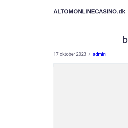
ALTOMONLINECASINO.
dk
b
17 oktober 2023
admin