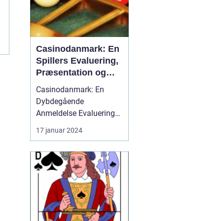
Casinodanmark: En
a
Spillers Evaluering,
Præsentation og
Historiske
Casinodanmark: En
Gennemgang
Dybdegående
Anmeldelse Evaluering
af Casinodanmark fra en
17 januar 2024
Spillers Perspektiv ...