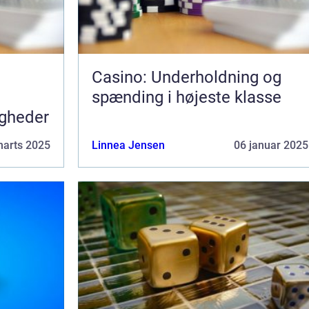
d
Casino: Underholdning og
spænding i højeste klasse
igheder
marts 2025
Linnea Jensen
06 januar 2025