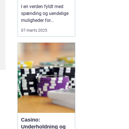
underholdning og
I en verden fyldt med
muligheder
spænding og uendelige
muligheder for
underholdning,
07 marts 2025
repræsenterer
casino
spil
en unik oplevelse,
hvor spillere kan prøve
lykken og nyde ...
Casino:
Underholdning og