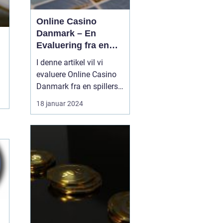
Online Casino
Danmark – En
Evaluering fra en
Spillers Perspektiv
I denne artikel vil vi
evaluere Online Casino
Danmark fra en spillers
perspektiv. Vi vil dykke
18 januar 2024
ned i, hvad der gør dette
online casino til en
favorit blandt danske
spillere, og vi vil også
diskutere nogle af de
vigtige elementer, som
enhver person, d...