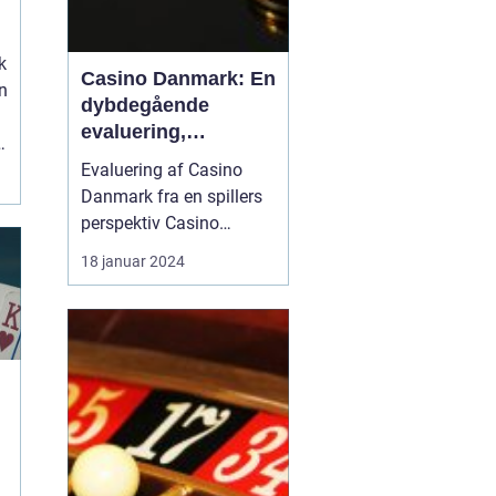
k
Casino Danmark: En
n
dybdegående
evaluering,
præsentation og
.
Evaluering af Casino
historisk
Danmark fra en spillers
gennemgang
perspektiv Casino
Danmark er en af de
18 januar 2024
mest populære online
casinoer i Danmark med
et bredt udvalg af spil og
enestående
spiloplevelser. Som
spiller hos Casino
Danmark vil du blive
mødt med et
imponerende ...