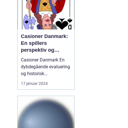
Casioner Danmark:
En spillers
perspektiv og
historisk udvikling
Casioner Danmark En
dybdegående evaluering
og historisk
gennemgang Evaluering
17 januar 2024
af Casioner Danmark fra
en spillers perspektiv ...