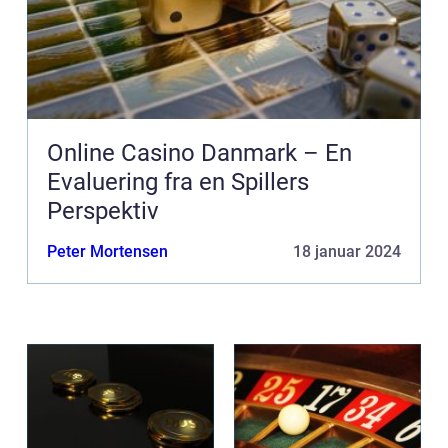
Online Casino Danmark – En
Evaluering fra en Spillers
Perspektiv
Peter Mortensen
18 januar 2024