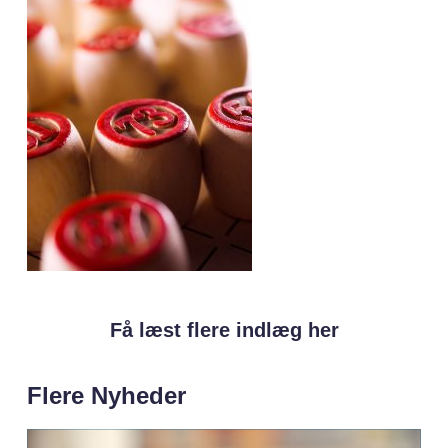
Få læst flere indlæg her
Flere Nyheder