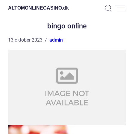
ALTOMONLINECASINO.
dk
bingo online
13 oktober 2023
admin