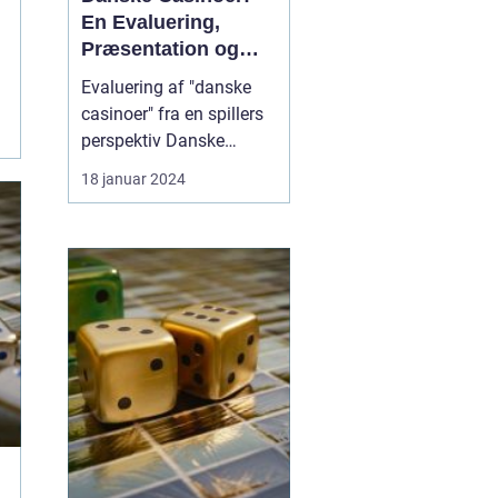
En Evaluering,
Præsentation og
Historisk
Evaluering af "danske
Gennemgang
casinoer" fra en spillers
perspektiv Danske
casinoer er en essentiel
18 januar 2024
del af spilindustrien i
Danmark og tilbyder en
bred vifte af casinospil
og underholdning til
danskere. Som spiller er
det vigtigt at evaluere
danske casinoer ...