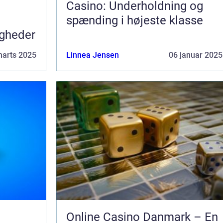
d
Casino: Underholdning og
spænding i højeste klasse
igheder
marts 2025
Linnea Jensen
06 januar 2025
Online Casino Danmark – En