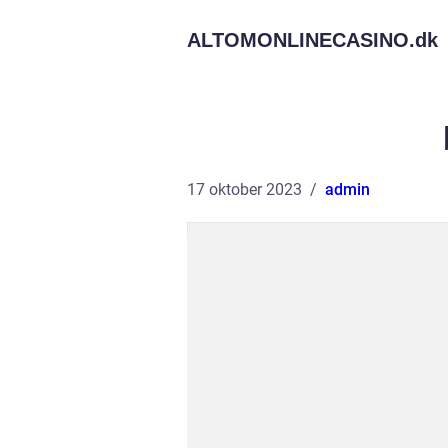
ALTOMONLINECASINO.
dk
17 oktober 2023
admin