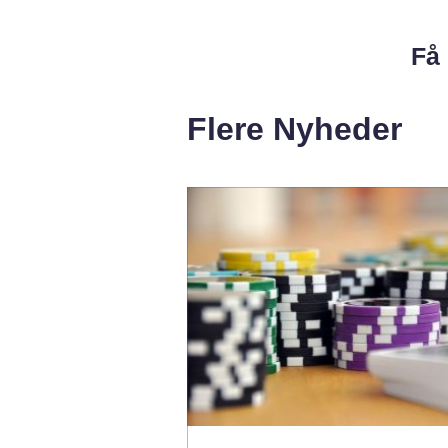
Få 
Flere Nyheder