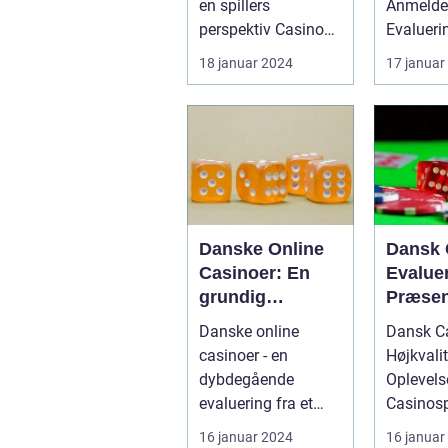
en spillers
Anmelde
gennemgang
perspektiv Casino
Evalueri
Danmark er en af de
Casinod
18 januar 2024
17 januar
mest populære on...
en Spille
Danske Online
Dansk 
Casinoer: En
Evaluer
grundig
Præsen
evaluering af
Histori
Danske online
Dansk Ca
spillerperspektiv
Genne
casinoer - en
Højkvali
et
dybdegående
Oplevels
evaluering fra et
Casinosp
spillerperspektiv
Evalueri
16 januar 2024
16 januar