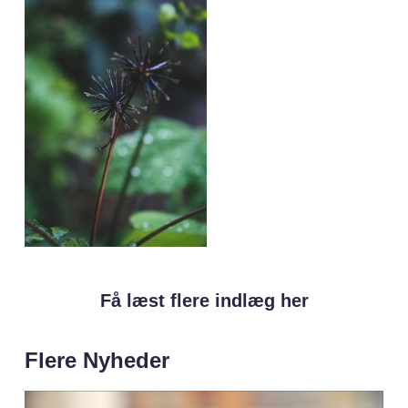
Få læst flere indlæg her
Flere Nyheder