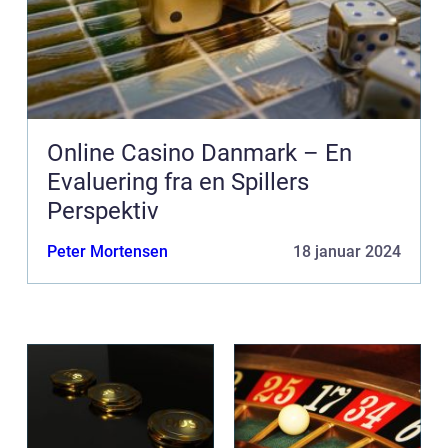
Online Casino Danmark – En
Evaluering fra en Spillers
Perspektiv
Peter Mortensen
18 januar 2024