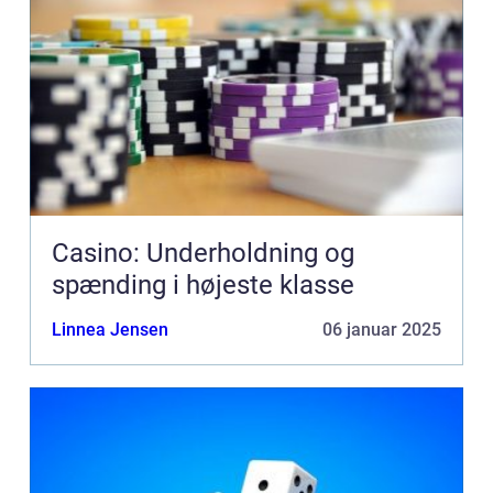
Casino: Underholdning og
spænding i højeste klasse
Linnea Jensen
06 januar 2025