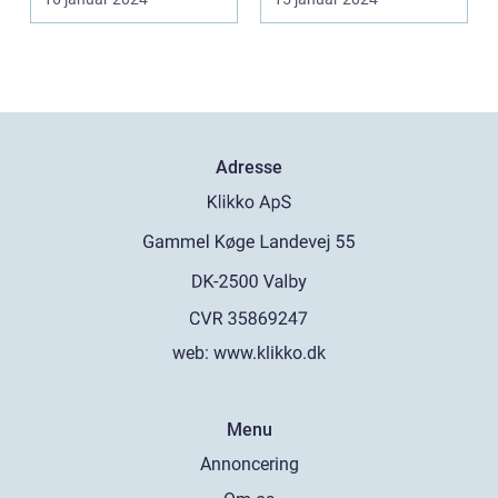
Casino" fra en spil...
Adresse
web:
www.klikko.dk
Menu
Annoncering