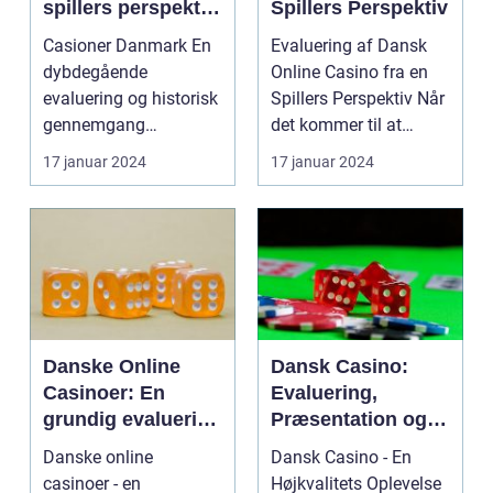
spillers perspektiv
Spillers Perspektiv
og historisk
Casioner Danmark En
Evaluering af Dansk
udvikling
dybdegående
Online Casino fra en
evaluering og historisk
Spillers Perspektiv Når
gennemgang
det kommer til at
Evaluering af Casioner
vælge det rette ...
17 januar 2024
17 januar 2024
Danmark...
Danske Online
Dansk Casino:
Casinoer: En
Evaluering,
grundig evaluering
Præsentation og
af
Historisk
Danske online
Dansk Casino - En
spillerperspektivet
Gennemgang
casinoer - en
Højkvalitets Oplevelse