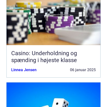
Casino: Underholdning og
spænding i højeste klasse
Linnea Jensen
06 januar 2025