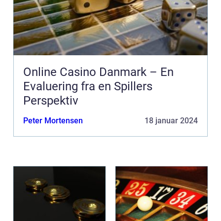
Online Casino Danmark – En
Evaluering fra en Spillers
Perspektiv
Peter Mortensen
18 januar 2024