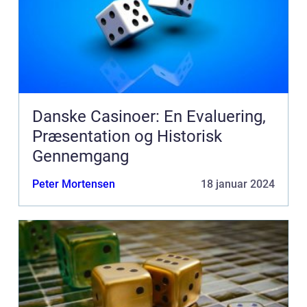
Danske Casinoer: En Evaluering,
Præsentation og Historisk
Gennemgang
Peter Mortensen
18 januar 2024