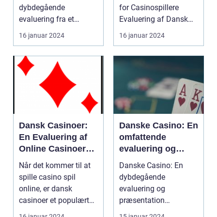
dybdegående
for Casinospillere
evaluering fra et
Evaluering af Dansk
spillerperspektiv
Casino fra en Spil...
16 januar 2024
16 januar 2024
Introduktion til dansk...
Dansk Casinoer:
Danske Casino: En
En Evaluering af
omfattende
Online Casinoer
evaluering og
set fra en Spillers
præsentation
Når det kommer til at
Danske Casino: En
Perspektiv
spille casino spil
dybdegående
online, er dansk
evaluering og
casinoer et populært
præsentation
valg for mange spille...
Evaluering af "Danske
16 januar 2024
15 januar 2024