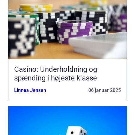
Casino: Underholdning og
spænding i højeste klasse
Linnea Jensen
06 januar 2025