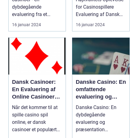
dybdegående
for Casinospillere
evaluering fra et
Evaluering af Dansk
spillerperspektiv
Casino fra en Spil...
16 januar 2024
16 januar 2024
Introduktion til dansk...
Dansk Casinoer:
Danske Casino: En
En Evaluering af
omfattende
Online Casinoer
evaluering og
set fra en Spillers
præsentation
Når det kommer til at
Danske Casino: En
Perspektiv
spille casino spil
dybdegående
online, er dansk
evaluering og
casinoer et populært
præsentation
valg for mange spille...
Evaluering af "Danske