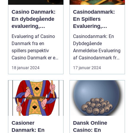
Casino Danmark:
Casinodanmark:
En dybdegående
En Spillers
evaluering,
Evaluering,
præsentation og
Præsentation og
Evaluering af Casino
Casinodanmark: En
historisk
Historiske
Danmark fra en
Dybdegående
gennemgang
Gennemgang
spillers perspektiv
Anmeldelse Evaluering
Casino Danmark er en
af Casinodanmark fra
af de mest populære
en Spillers Perspektiv
18 januar 2024
17 januar 2024
on...
...
Casioner
Dansk Online
Danmark: En
Casino: En