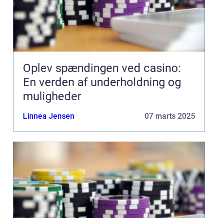
Oplev spændingen ved casino:
En verden af underholdning og
muligheder
Linnea Jensen
07 marts 2025