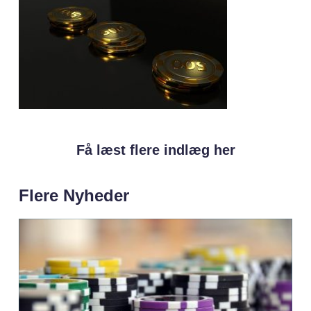
Få læst flere indlæg her
Flere Nyheder