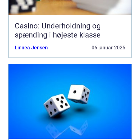
Casino: Underholdning og
spænding i højeste klasse
Linnea Jensen
06 januar 2025