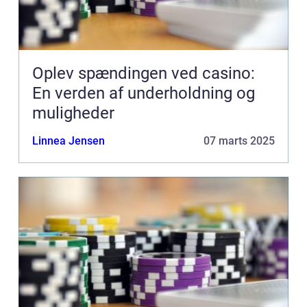
Oplev spændingen ved casino:
En verden af underholdning og
muligheder
Linnea Jensen
07 marts 2025