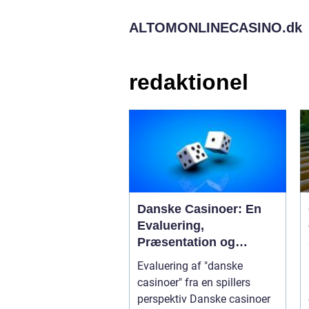
ALTOMONLINECASINO.
dk
redaktionel
Danske Casinoer: En
Evaluering,
Præsentation og
Historisk Gennemgang
Evaluering af "danske
casinoer" fra en spillers
perspektiv Danske casinoer