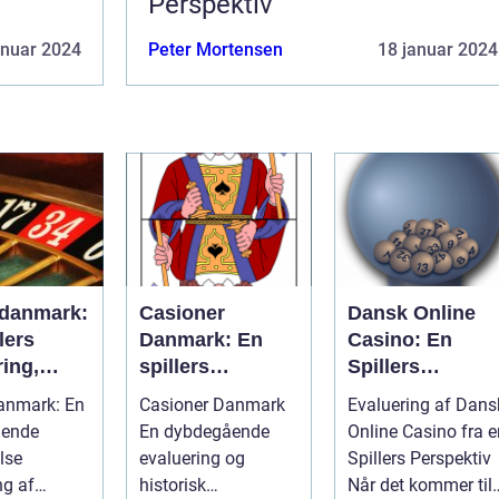
g
Perspektiv
anuar 2024
Peter Mortensen
18 januar 2024
danmark:
Casioner
Dansk Online
lers
Danmark: En
Casino: En
ing,
spillers
Spillers
tation og
perspektiv og
Perspektiv
anmark: En
Casioner Danmark
Evaluering af Dans
ske
historisk
ende
En dybdegående
Online Casino fra e
mgang
udvikling
lse
evaluering og
Spillers Perspektiv
ng af
historisk
Når det kommer til