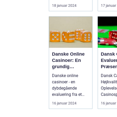
Danmark er en af de
Casinod
18 januar 2024
17 januar
mest populære on...
en Spille
Danske Online
Dansk 
Casinoer: En
Evaluer
grundig
Præsen
evaluering af
Histori
Danske online
Dansk Ca
spillerperspektiv
Genne
casinoer - en
Højkvali
et
dybdegående
Oplevels
evaluering fra et
Casinosp
spillerperspektiv
Evalueri
16 januar 2024
16 januar
Introduktion til
Casino fr
dansk...