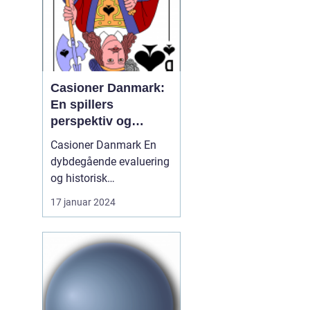
Casioner Danmark:
En spillers
perspektiv og
historisk udvikling
Casioner Danmark En
dybdegående evaluering
og historisk
gennemgang Evaluering
17 januar 2024
af Casioner Danmark fra
en spillers perspektiv ...