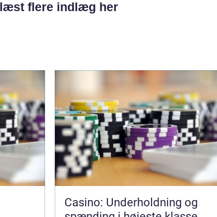
læst flere indlæg her
d
Casino: Underholdning og
spænding i højeste klasse