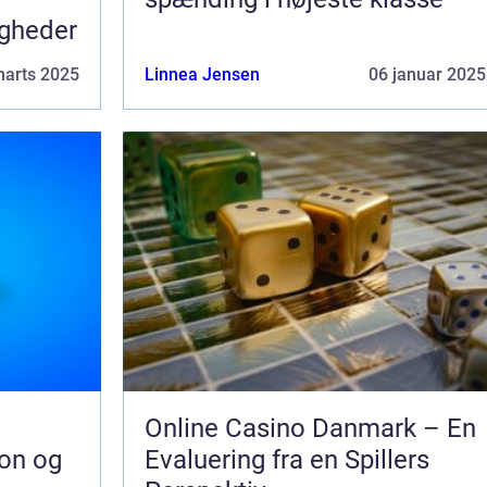
igheder
marts 2025
Linnea Jensen
06 januar 2025
Online Casino Danmark – En
ion og
Evaluering fra en Spillers