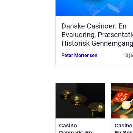
Danske Casinoer: En
Evaluering, Præsentat
Historisk Gennemgan
Peter Mortensen
18 j
Casino
Casino
Danmark: En
En Spil