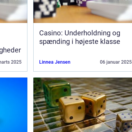
d
Casino: Underholdning og
spænding i højeste klasse
igheder
marts 2025
Linnea Jensen
06 januar 2025