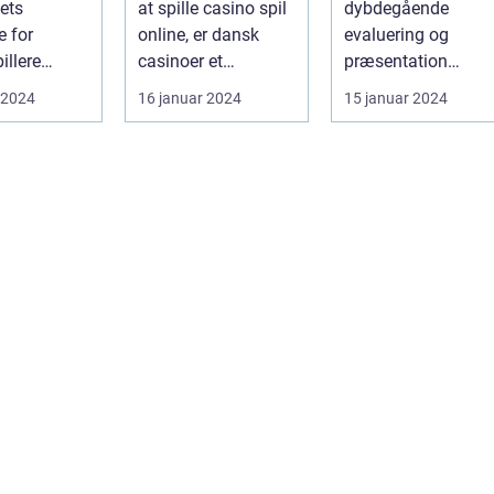
tets
at spille casino spil
dybdegående
Perspektiv
e for
online, er dansk
evaluering og
illere
casinoer et
præsentation
ng af Dansk
populært valg for
Evaluering af
 2024
16 januar 2024
15 januar 2024
a en Spil...
mange spille...
"Danske Casino" fr
en spil...