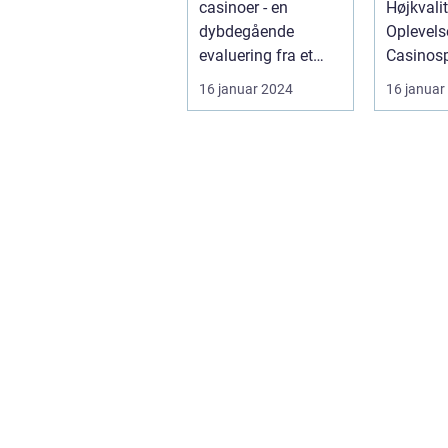
casinoer - en
Højkvali
et
dybdegående
Oplevels
evaluering fra et
Casinosp
spillerperspektiv
Evalueri
16 januar 2024
16 januar
Introduktion til
Casino fr
dansk...