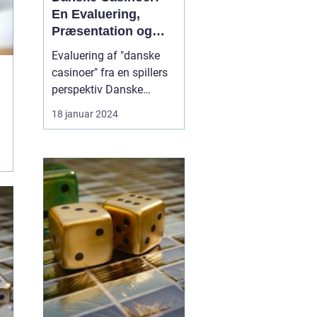
En Evaluering,
Præsentation og
Historisk
Evaluering af "danske
Gennemgang
casinoer" fra en spillers
perspektiv Danske
casinoer er en essentiel
18 januar 2024
del af spilindustrien i
Danmark og tilbyder en
bred vifte af casinospil
og underholdning til
danskere. Som spiller er
det vigtigt at evaluere
danske casinoer ...