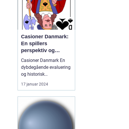
Casioner Danmark:
En spillers
perspektiv og
historisk udvikling
Casioner Danmark En
dybdegående evaluering
og historisk
gennemgang Evaluering
17 januar 2024
af Casioner Danmark fra
en spillers perspektiv ...