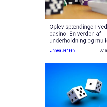
Oplev spændingen ve
casino: En verden af
underholdning og mul
Linnea Jensen
07 