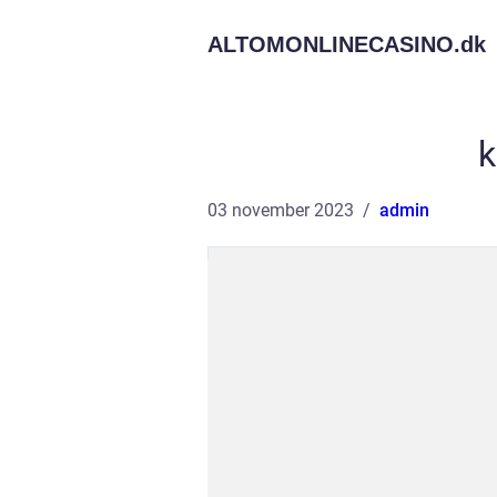
ALTOMONLINECASINO.
dk
k
03 november 2023
admin