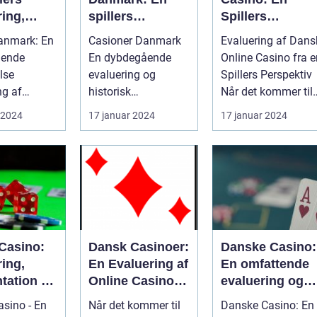
ing,
spillers
Spillers
tation og
perspektiv og
Perspektiv
anmark: En
Casioner Danmark
Evaluering af Dans
ske
historisk
ende
En dybdegående
Online Casino fra e
mgang
udvikling
lse
evaluering og
Spillers Perspektiv
ng af
historisk
Når det kommer til
anmark fra
gennemgang
at vælge det rette ..
 2024
17 januar 2024
17 januar 2024
rs
Evaluering af
Perspektiv ...
Casioner Danmark...
Casino:
Dansk Casinoer:
Danske Casino:
ing,
En Evaluering af
En omfattende
tation og
Online Casinoer
evaluering og
sk
set fra en
præsentation
sino - En
Når det kommer til
Danske Casino: En
mgang
Spillers