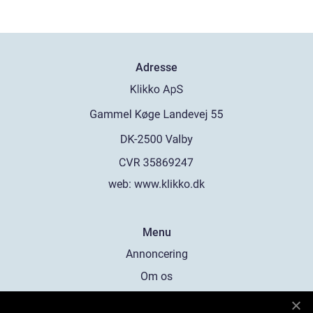
Adresse
web:
www.klikko.dk
Menu
Annoncering
Om os
Cookies