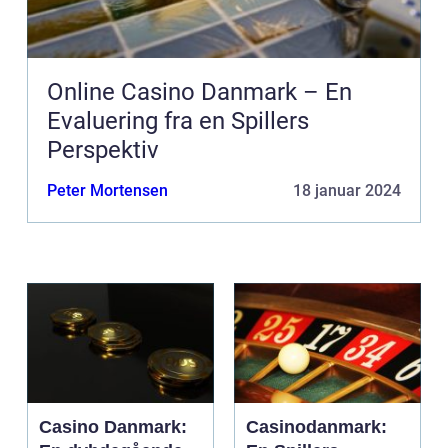
Online Casino Danmark – En
Evaluering fra en Spillers
Perspektiv
Peter Mortensen
18 januar 2024
Casino Danmark:
Casinodanmark: