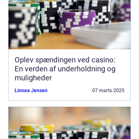
Oplev spændingen ved casino:
En verden af underholdning og
muligheder
Linnea Jensen
07 marts 2025