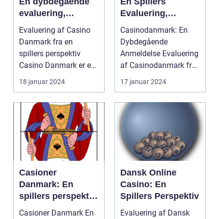
En dybdegående
En Spillers
evaluering,
Evaluering,
præsentation og
Præsentation og
Evaluering af Casino
Casinodanmark: En
historisk
Historiske
Danmark fra en
Dybdegående
gennemgang
Gennemgang
spillers perspektiv
Anmeldelse Evaluering
Casino Danmark er en
af Casinodanmark fra
af de mest populære
en Spillers Perspektiv
18 januar 2024
17 januar 2024
on...
...
Casioner
Dansk Online
Danmark: En
Casino: En
spillers perspektiv
Spillers Perspektiv
og historisk
Casioner Danmark En
Evaluering af Dansk