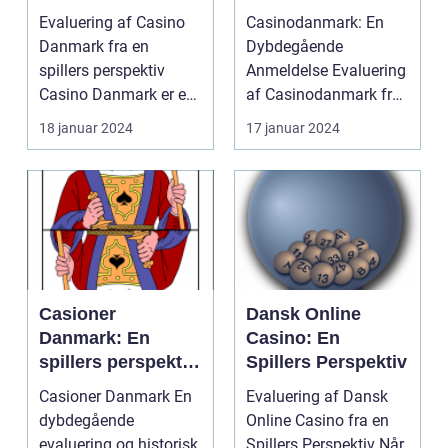
præsentation og
Præsentation og
Evaluering af Casino
Casinodanmark: En
historisk
Historiske
Danmark fra en
Dybdegående
gennemgang
Gennemgang
spillers perspektiv
Anmeldelse Evaluering
Casino Danmark er en
af Casinodanmark fra
af de mest populære
en Spillers Perspektiv
18 januar 2024
17 januar 2024
on...
...
Casioner
Dansk Online
Danmark: En
Casino: En
spillers perspektiv
Spillers Perspektiv
og historisk
Casioner Danmark En
Evaluering af Dansk
udvikling
dybdegående
Online Casino fra en
evaluering og historisk
Spillers Perspektiv Når