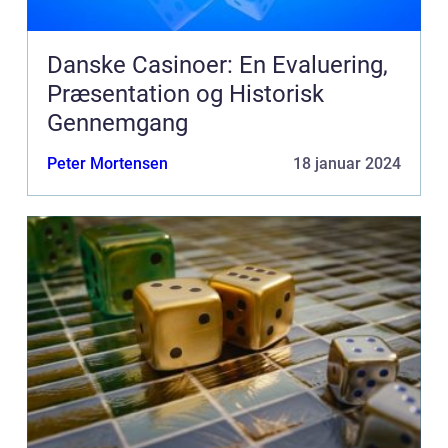
Danske Casinoer: En Evaluering,
Præsentation og Historisk
Gennemgang
Peter Mortensen
18 januar 2024