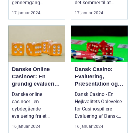
gennemgang
det kommer til at
Evaluering af Casioner
vælge det rette ...
17 januar 2024
17 januar 2024
Danmark...
Danske Online
Dansk Casino:
Casinoer: En
Evaluering,
grundig evaluering
Præsentation og
af
Historisk
Danske online
Dansk Casino - En
spillerperspektivet
Gennemgang
casinoer - en
Højkvalitets Oplevelse
dybdegående
for Casinospillere
evaluering fra et
Evaluering af Dansk
spillerperspektiv
Casino fra en Spil...
16 januar 2024
16 januar 2024
Introduktion til dansk...