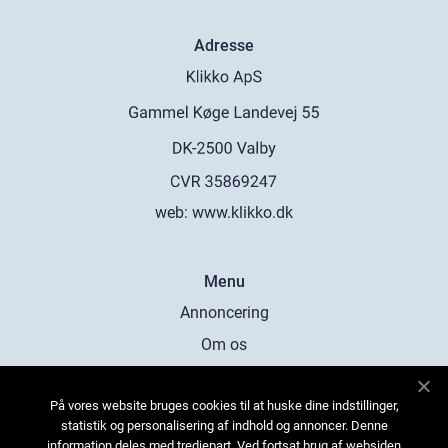
Adresse
web:
www.klikko.dk
Menu
Annoncering
Om os
Cookies
På vores website bruges cookies til at huske dine indstillinger,
Kontakt os
statistik og personalisering af indhold og annoncer. Denne
Sitemap
information deles med tredjepart. Ved fortsat brug af websiden