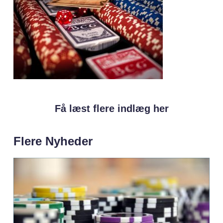
Få læst flere indlæg her
Flere Nyheder