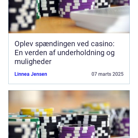
Oplev spændingen ved casino:
En verden af underholdning og
muligheder
Linnea Jensen
07 marts 2025