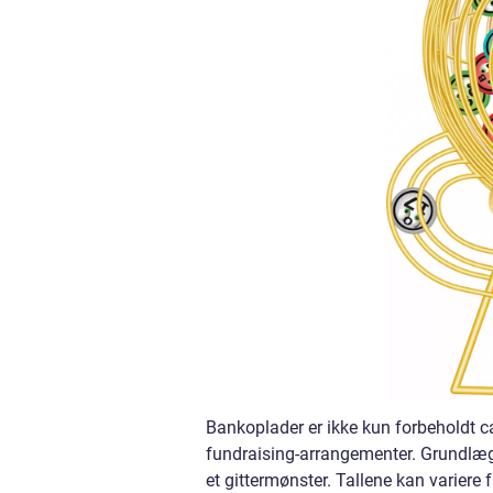
Bankoplader er ikke kun forbeholdt c
fundraising-arrangementer. Grundlægg
et gittermønster. Tallene kan variere fr