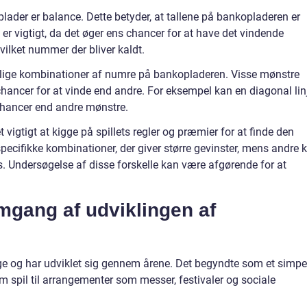
plader er balance. Dette betyder, at tallene på bankopladeren er
 er vigtigt, da det øger ens chancer for at have det vindende
ilket nummer der bliver kaldt.
kellige kombinationer af numre på bankopladeren. Visse mønstre
chancer for at vinde end andre. For eksempel kan en diagonal lin
rchancer end andre mønstre.
vigtigt at kigge på spillets regler og præmier for at finde den
specifikke kombinationer, der giver større gevinster, mens andre 
s. Undersøgelse af disse forskelle kan være afgørende for at
mgang af udviklingen af
age og har udviklet sig gennem årene. Det begyndte som et simpe
om spil til arrangementer som messer, festivaler og sociale