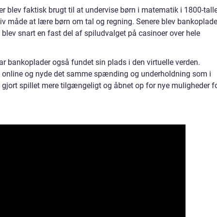
r blev faktisk brugt til at undervise børn i matematik i 1800-talle
tiv måde at lære børn om tal og regning. Senere blev bankoplade
 blev snart en fast del af spiludvalget på casinoer over hele
r bankoplader også fundet sin plads i den virtuelle verden.
pil online og nyde det samme spænding og underholdning som i
 gjort spillet mere tilgængeligt og åbnet op for nye muligheder f