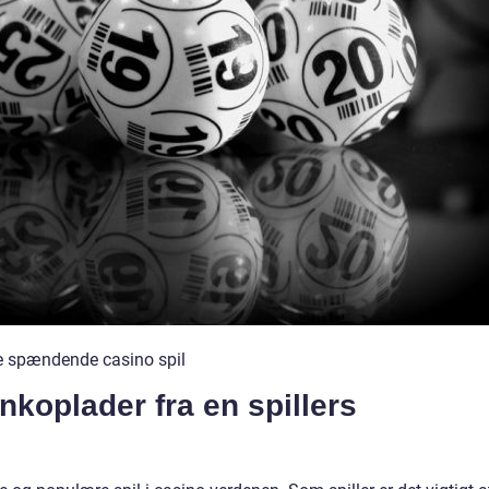
e spændende casino spil
nkoplader fra en spillers