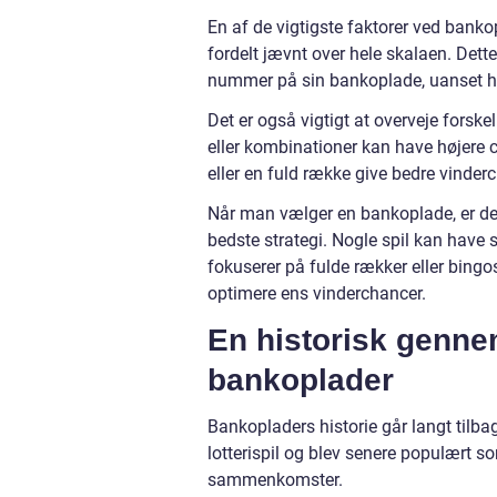
En af de vigtigste faktorer ved banko
fordelt jævnt over hele skalaen. Dette
nummer på sin bankoplade, uanset hv
Det er også vigtigt at overveje fors
eller kombinationer kan have højere 
eller en fuld række give bedre vinde
Når man vælger en bankoplade, er det 
bedste strategi. Nogle spil kan have 
fokuserer på fulde rækker eller bingo
optimere ens vinderchancer.
En historisk genne
bankoplader
Bankopladers historie går langt tilb
lotterispil og blev senere populært s
sammenkomster.