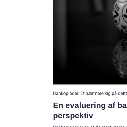
Bankoplader: Et nærmere kig på dett
En evaluering af ba
perspektiv