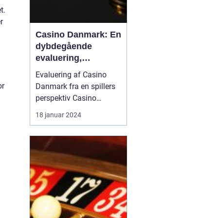
t.
r
Casino Danmark: En
dybdegående
evaluering,
præsentation og
Evaluering af Casino
historisk
or
Danmark fra en spillers
gennemgang
perspektiv Casino
Danmark er en af de
18 januar 2024
mest populære online
casinoer i Danmark med
et bredt udvalg af spil og
enestående
spiloplevelser. Som
spiller hos Casino
Danmark vil du blive
mødt med et
imponerende ...