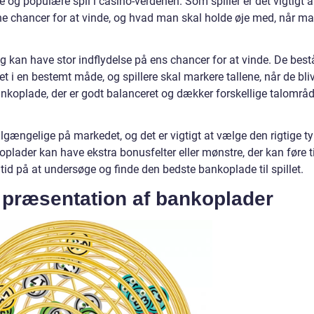
 og populære spil i casino-verdenen. Som spiller er det vigtigt a
ne chancer for at vinde, og hvad man skal holde øje med, når m
og kan have stor indflydelse på ens chancer for at vinde. De best
ret i en bestemt måde, og spillere skal markere tallene, når de bli
bankoplade, der er godt balanceret og dækker forskellige talområ
ilgængelige på markedet, og det er vigtigt at vælge den rigtige t
nkoplader kan have ekstra bonusfelter eller mønstre, der kan føre ti
 tid på at undersøge og finde den bedste bankoplade til spillet.
 præsentation af bankoplader