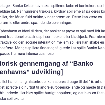
eltage i Banko København skal spillerne købe et bankokort, der h
ældige tal. Når numrene trækkes, krydser spillerne af på deres ko
piller, der får en fuld række, vinder præmien. Dette kan være en
præmie eller andre spændende belønninger.
benhavn er ideel til dem, der ønsker at prøve et spil med lidt la
 end traditionelle casinospil som poker eller blackjack. Præmier
raktive, og den sociale interaktion mellem spillere kan skabe en
mosfære. Mange spillere finder også glæde i at spille Banko Kø
pause fra mere intense casinospil.
storisk gennemgang af “Banko
enhavns” udvikling]
llet har en lang historie, der kan spores tilbage til det 16. århun
 Det spredte sig hurtigt til andre europæiske lande og nåede til 
århundrede. Her blev spillet hurtigt populært, og det blev en fast 
ke spillekultur.