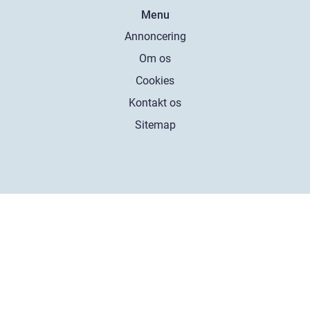
Menu
Annoncering
Om os
Cookies
Kontakt os
Sitemap