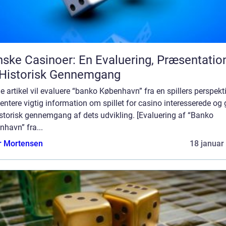
ske Casinoer: En Evaluering, Præsentatio
Historisk Gennemgang
 artikel vil evaluere “banko København” fra en spillers perspekti
ntere vigtig information om spillet for casino interesserede og 
storisk gennemgang af dets udvikling. [Evaluering af “Banko
havn” fra...
r Mortensen
18 januar