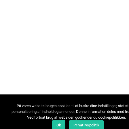
På vores website bruges cookies til at huske dine indstillinger, statist
personalisering af indhold og annoncer. Denne information deles med tre
Ved fortsat brug af websiden godkender du cookiepolitikken.
Ok
Privatlivspolitik