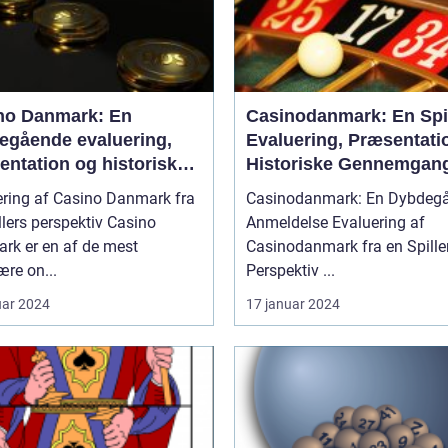
no Danmark: En
Casinodanmark: En Spi
egående evaluering,
Evaluering, Præsentati
entation og historisk
Historiske Gennemgan
nemgang
ering af Casino Danmark fra
Casinodanmark: En Dybdeg
ers perspektiv Casino
Anmeldelse Evaluering af
rk er en af de mest
Casinodanmark fra en Spille
re on...
Perspektiv ...
uar 2024
17 januar 2024