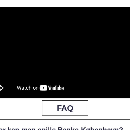
FAQ
or kan man spille Banko København?