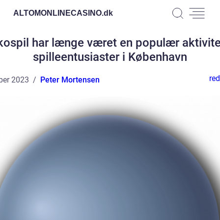
ALTOMONLINECASINO.
dk
ospil har længe været en populær aktivite
spilleentusiaster i København
red
ber 2023
Peter Mortensen