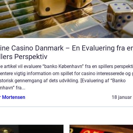
ine Casino Danmark – En Evaluering fra e
llers Perspektiv
 artikel vil evaluere “banko København” fra en spillers perspekti
ntere vigtig information om spillet for casino interesserede og 
storisk gennemgang af dets udvikling. [Evaluering af “Banko
havn” fra...
r Mortensen
18 januar