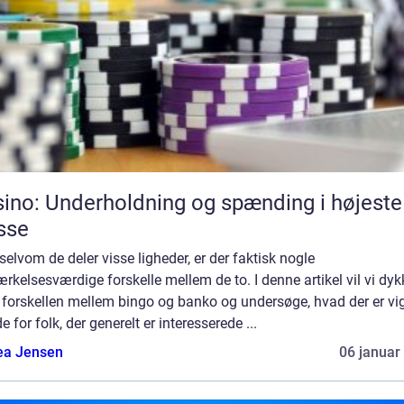
ino: Underholdning og spænding i højeste
sse
elvom de deler visse ligheder, er der faktisk nogle
kelsesværdige forskelle mellem de to. I denne artikel vil vi dyk
 forskellen mellem bingo og banko og undersøge, hvad der er vig
de for folk, der generelt er interesserede ...
ea Jensen
06 januar