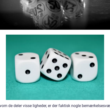
vom de deler visse ligheder, er der faktisk nogle bemærkelsesvæ