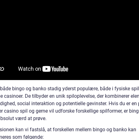
 både bingo og banko stadig yderst populære, både i fysiske spil
e casinoer. De tilbyder en unik spiloplevelse, der kombinerer el
ldighed, social interaktion og potentielle gevinster. Hvis du er en
r casino spil og gerne vil udforske forskellige spilformer, er bin
bsolut værd at prøve.
usionen kan vi fastslå, at forskellen mellem bingo og banko kan
eres som følgende: