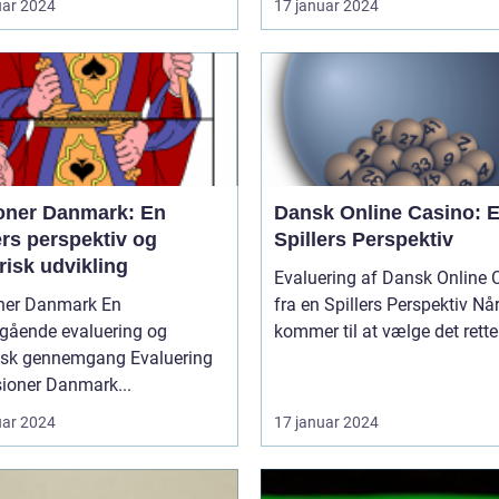
uar 2024
17 januar 2024
oner Danmark: En
Dansk Online Casino: 
ers perspektiv og
Spillers Perspektiv
risk udvikling
Evaluering af Dansk Online 
er Danmark En
fra en Spillers Perspektiv Når det
gående evaluering og
kommer til at vælge det rette 
k gennemgang Evaluering
sioner Danmark...
uar 2024
17 januar 2024