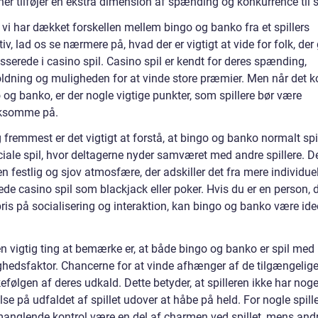
ner tilføjer en ekstra dimension af spænding og konkurrence til sp
 vi har dækket forskellen mellem bingo og banko fra et spillers
iv, lad os se nærmere på, hvad der er vigtigt at vide for folk, der
esserede i casino spil. Casino spil er kendt for deres spænding,
ldning og muligheden for at vinde store præmier. Men når det
o og banko, er der nogle vigtige punkter, som spillere bør være
somme på.
 fremmest er det vigtigt at forstå, at bingo og banko normalt spi
iale spil, hvor deltagerne nyder samværet med andre spillere. D
n festlig og sjov atmosfære, der adskiller det fra mere individue
ede casino spil som blackjack eller poker. Hvis du er en person, 
ris på socialisering og interaktion, kan bingo og banko være ide
n vigtig ting at bemærke er, at både bingo og banko er spil med
ighedsfaktor. Chancerne for at vinde afhænger af de tilgængelig
følgen af deres udkald. Dette betyder, at spilleren ikke har nog
lse på udfaldet af spillet udover at håbe på held. For nogle spill
anglende kontrol være en del af charmen ved spillet, mens and