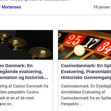
r Mortensen
18 januar
no Danmark: En
Casinodanmark: En Spi
egående evaluering,
Evaluering, Præsentati
entation og historisk
Historiske Gennemgan
nemgang
ering af Casino Danmark fra
Casinodanmark: En Dybdeg
ers perspektiv Casino
Anmeldelse Evaluering af
rk er en af de mest
Casinodanmark fra en Spille
re on...
Perspektiv ...