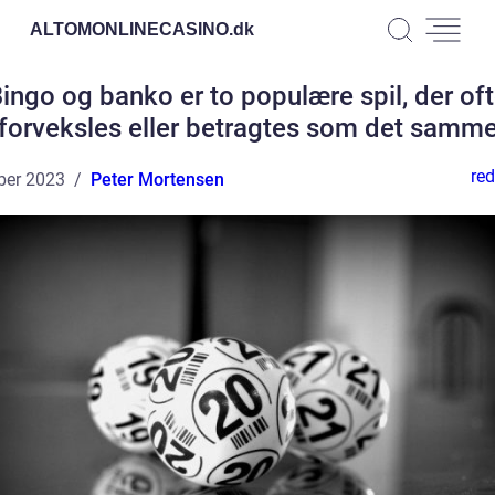
ALTOMONLINECASINO.
dk
ingo og banko er to populære spil, der of
forveksles eller betragtes som det samm
red
ber 2023
Peter Mortensen