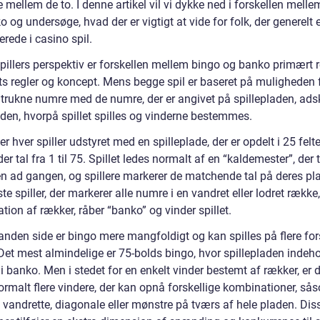
e mellem de to. I denne artikel vil vi dykke ned i forskellen mell
 og undersøge, hvad der er vigtigt at vide for folk, der generelt 
erede i casino spil.
pillers perspektiv er forskellen mellem bingo og banko primært r
lets regler og koncept. Mens begge spil er baseret på muligheden 
trukne numre med de numre, der er angivet på spillepladen, adsk
åden, hvorpå spillet spilles og vinderne bestemmes.
er hver spiller udstyret med en spilleplade, der er opdelt i 25 felte
er tal fra 1 til 75. Spillet ledes normalt af en “kaldemester”, der
n ad gangen, og spillere markerer de matchende tal på deres pla
te spiller, der markerer alle numre i en vandret eller lodret række,
ion af rækker, råber “banko” og vinder spillet.
anden side er bingo mere mangfoldigt og kan spilles på flere for
Det mest almindelige er 75-bolds bingo, hvor spillepladen indeh
i banko. Men i stedet for en enkelt vinder bestemt af rækker, er d
ormalt flere vindere, der kan opnå forskellige kombinationer, så
, vandrette, diagonale eller mønstre på tværs af hele pladen. Dis