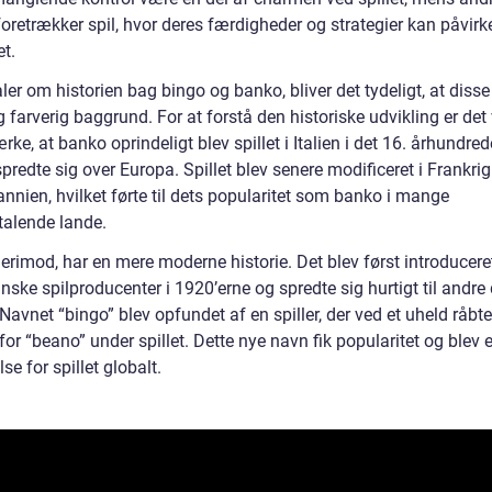
oretrækker spil, hvor deres færdigheder og strategier kan påvirk
et.
aler om historien bag bingo og banko, bliver det tydeligt, at disse
g farverig baggrund. For at forstå den historiske udvikling er det 
ke, at banko oprindeligt blev spillet i Italien i det 16. århundre
spredte sig over Europa. Spillet blev senere modificeret i Frankri
annien, hvilket førte til dets popularitet som banko i mange
talende lande.
erimod, har en mere moderne historie. Det blev først introducere
ske spilproducenter i 1920’erne og spredte sig hurtigt til andre 
Navnet “bingo” blev opfundet af en spiller, der ved et uheld råbt
 for “beano” under spillet. Dette nye navn fik popularitet og blev 
se for spillet globalt.