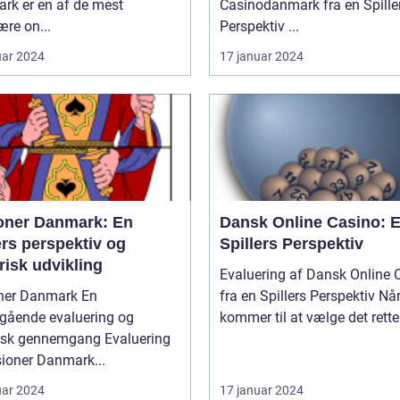
rk er en af de mest
Casinodanmark fra en Spille
re on...
Perspektiv ...
uar 2024
17 januar 2024
oner Danmark: En
Dansk Online Casino: 
ers perspektiv og
Spillers Perspektiv
risk udvikling
Evaluering af Dansk Online 
er Danmark En
fra en Spillers Perspektiv Når det
gående evaluering og
kommer til at vælge det rette 
k gennemgang Evaluering
sioner Danmark...
uar 2024
17 januar 2024