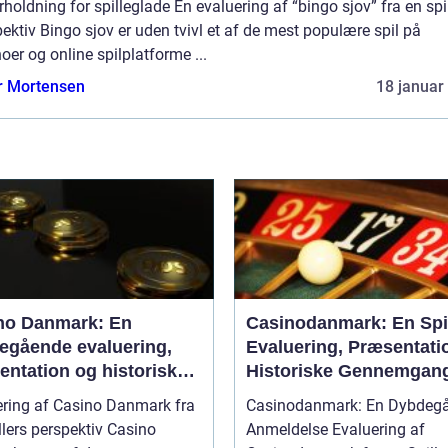
holdning for spilleglade En evaluering af “bingo sjov” fra en spi
ektiv Bingo sjov er uden tvivl et af de mest populære spil på
oer og online spilplatforme ...
r Mortensen
18 januar
no Danmark: En
Casinodanmark: En Spi
egående evaluering,
Evaluering, Præsentati
entation og historisk
Historiske Gennemgan
nemgang
ering af Casino Danmark fra
Casinodanmark: En Dybdeg
ers perspektiv Casino
Anmeldelse Evaluering af