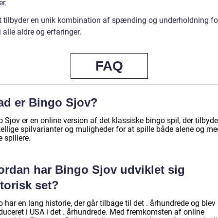
r.
et tilbyder en unik kombination af spænding og underholdning fo
i alle aldre og erfaringer.
FAQ
ad er Bingo Sjov?
 Sjov er en online version af det klassiske bingo spil, der tilbyde
ellige spilvarianter og muligheder for at spille både alene og m
 spillere.
ordan har Bingo Sjov udviklet sig
torisk set?
 har en lang historie, der går tilbage til det . århundrede og blev
oduceret i USA i det . århundrede. Med fremkomsten af online