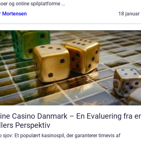
oer og online spilplatforme ...
r Mortensen
18 januar
ine Casino Danmark – En Evaluering fra e
llers Perspektiv
 sjov: Et populært kasinospil, der garanterer timevis af