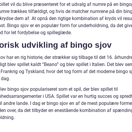
illet vil du blive præsenteret for et udvalg af numre på en bingo
umre trækkes tilfældigt, og hvis de matcher numrene på din bin
krydse dem af. At opnå den rigtige kombination af kryds vil resul
nst. Bingo sjov er en populær form for underholdning, da det giv
 for let fordybelse og spilleglæde.
orisk udvikling af bingo sjov
ov har en rig historie, der strækker sig tilbage til det 16. århundr
igt blev spillet kaldt “Beano” og blev spillet i Italien. Det blev se
l Frankrig og Tyskland, hvor det tog form af det moderne bingo sj
 dag.
lev bingo sjov populariseret som et spil, der blev spillet til
nhedsarrangementer i USA. Spillet var en hurtig succes og spredt
til andre lande. I dag er bingo sjov en af de mest populære forme
rden over, da det tilbyder en enestående kombination af spændin
ldning.