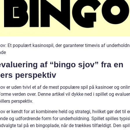
ov: Et populært kasinospil, der garanterer timevis af underholdn
ade
valuering af “bingo sjov” fra en
lers perspektiv
ov er uden tvivl et af de mest populære spil på kasinoer og onli
forme verden over. Denne artikel vil dykke ned i spillet og evalue
pillers perspektiv.
ov er kendt for at kombinere held og strategi, hvilket gør det til 
de og udfordrende form for underholdning. Spillet spilles typis
dvalgte tal på en bingoplade, når de trækkes tilfældigt. Den spill