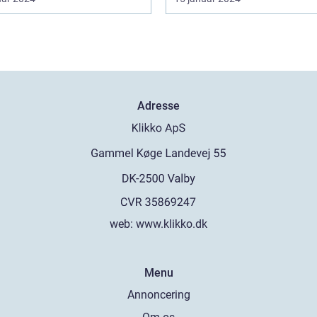
Adresse
web:
www.klikko.dk
Menu
Annoncering