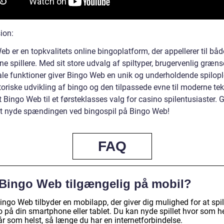
ion:
b er en topkvalitets online bingoplatform, der appellerer til bå
ne spillere. Med sit store udvalg af spiltyper, brugervenlig græn
ale funktioner giver Bingo Web en unik og underholdende spilopl
toriske udvikling af bingo og den tilpassede evne til moderne te
t Bingo Web til et førsteklasses valg for casino spilentusiaster. 
l at nyde spændingen ved bingospil på Bingo Web!
FAQ
 Bingo Web tilgængelig på mobil?
ingo Web tilbyder en mobilapp, der giver dig mulighed for at spil
 på din smartphone eller tablet. Du kan nyde spillet hvor som he
år som helst, så længe du har en internetforbindelse.