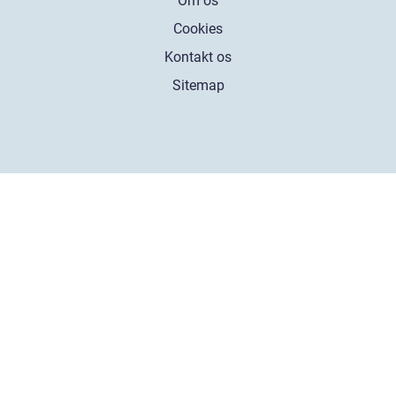
Om os
Cookies
Kontakt os
Sitemap