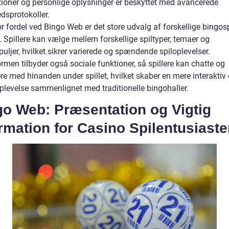
tioner og personlige oplysninger er beskyttet med avancerede
dsprotokoller.
r fordel ved Bingo Web er det store udvalg af forskellige bingosp
. Spillere kan vælge mellem forskellige spiltyper, temaer og
ljer, hvilket sikrer varierede og spændende spiloplevelser.
rmen tilbyder også sociale funktioner, så spillere kan chatte og
re med hinanden under spillet, hvilket skaber en mere interaktiv
oplevelse sammenlignet med traditionelle bingohaller.
go Web: Præsentation og Vigtig
rmation for Casino Spilentusiaste