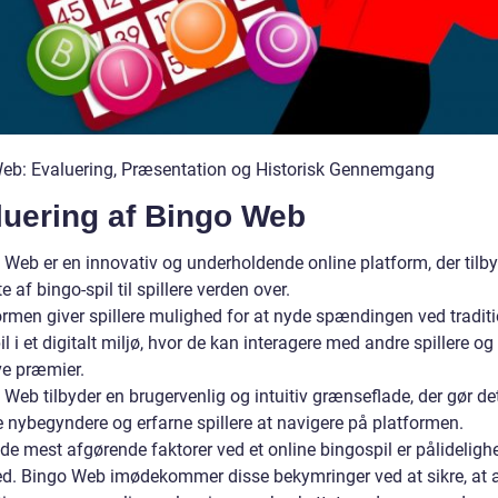
eb: Evaluering, Præsentation og Historisk Gennemgang
luering af Bingo Web
 Web er en innovativ og underholdende online platform, der tilb
te af bingo-spil til spillere verden over.
ormen giver spillere mulighed for at nyde spændingen ved traditi
l i et digitalt miljø, hvor de kan interagere med andre spillere og
ve præmier.
 Web tilbyder en brugervenlig og intuitiv grænseflade, der gør d
e nybegyndere og erfarne spillere at navigere på platformen.
de mest afgørende faktorer ved et online bingospil er pålideligh
ed. Bingo Web imødekommer disse bekymringer ved at sikre, at a