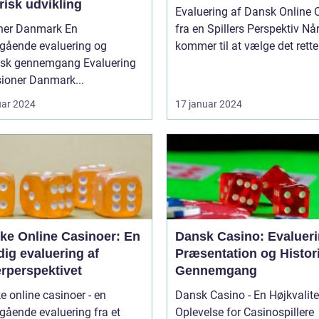
risk udvikling
Evaluering af Dansk Online 
er Danmark En
fra en Spillers Perspektiv Når det
gående evaluering og
kommer til at vælge det rette 
k gennemgang Evaluering
sioner Danmark...
uar 2024
17 januar 2024
ke Online Casinoer: En
Dansk Casino: Evalueri
ig evaluering af
Præsentation og Histor
erperspektivet
Gennemgang
 online casinoer - en
Dansk Casino - En Højkvalite
gående evaluering fra et
Oplevelse for Casinospillere