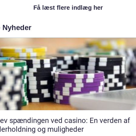
Få læst flere indlæg her
e Nyheder
ev spændingen ved casino: En verden af
erholdning og muligheder