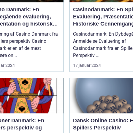
no Danmark: En
Casinodanmark: En Spi
egående evaluering,
Evaluering, Præsentati
entation og historisk
Historiske Gennemgan
nemgang
ering af Casino Danmark fra
Casinodanmark: En Dybdeg
ers perspektiv Casino
Anmeldelse Evaluering af
rk er en af de mest
Casinodanmark fra en Spille
re on...
Perspektiv ...
uar 2024
17 januar 2024
oner Danmark: En
Dansk Online Casino: 
ers perspektiv og
Spillers Perspektiv