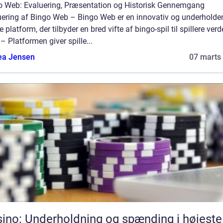
o Web: Evaluering, Præsentation og Historisk Gennemgang
uering af Bingo Web – Bingo Web er en innovativ og underholde
e platform, der tilbyder en bred vifte af bingo-spil til spillere ver
 – Platformen giver spille...
ea Jensen
07 marts
ino: Underholdning og spænding i højeste