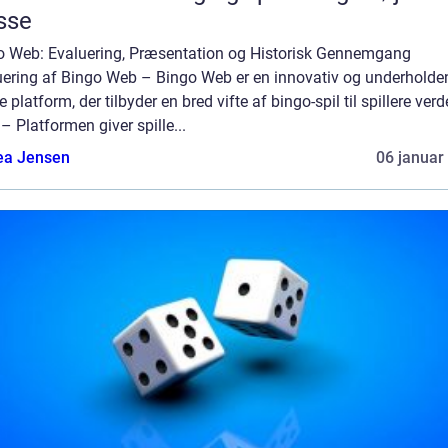
sse
o Web: Evaluering, Præsentation og Historisk Gennemgang
uering af Bingo Web – Bingo Web er en innovativ og underholde
e platform, der tilbyder en bred vifte af bingo-spil til spillere ver
 – Platformen giver spille...
ea Jensen
06 januar