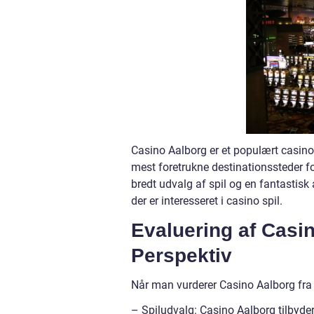
Casino Aalborg er et populært casino
mest foretrukne destinationssteder f
bredt udvalg af spil og en fantastisk
der er interesseret i casino spil.
Evaluering af Casin
Perspektiv
Når man vurderer Casino Aalborg fra en 
– Spiludvalg: Casino Aalborg tilbyder