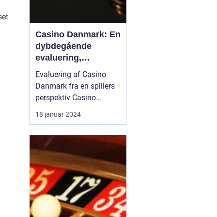
set
Casino Danmark: En
dybdegående
evaluering,
præsentation og
Evaluering af Casino
historisk
Danmark fra en spillers
gennemgang
perspektiv Casino
Danmark er en af de
18 januar 2024
mest populære online
casinoer i Danmark med
et bredt udvalg af spil og
enestående
spiloplevelser. Som
spiller hos Casino
Danmark vil du blive
mødt med et
imponerende ...