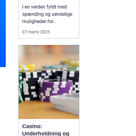
underholdning og
I en verden fyldt med
muligheder
spænding og uendelige
muligheder for
underholdning,
07 marts 2025
repræsenterer
casino
spil
en unik oplevelse,
hvor spillere kan prøve
lykken og nyde ...
Casino:
Underholdning og