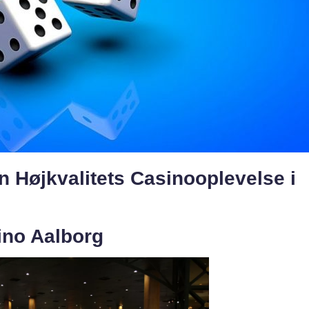
n Højkvalitets Casinooplevelse i
sino Aalborg