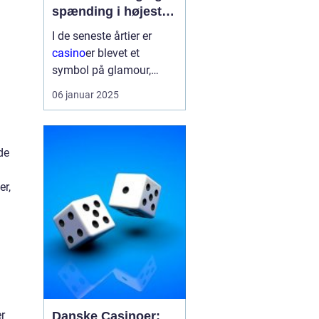
spænding i højeste
klasse
I de seneste årtier er
casino
er blevet et
symbol på glamour,
spænding og mulighed
06 januar 2025
for at ændre sit liv med
et enkelt heldigt spil.
Med fremkomsten af
de
online casinoer har
denne form for...
er,
er
Danske Casinoer: