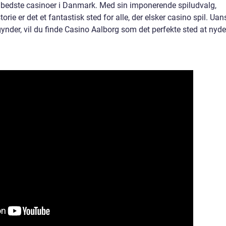
e bedste casinoer i Danmark. Med sin imponerende spiludvalg,
e er det et fantastisk sted for alle, der elsker casino spil. Uan
egynder, vil du finde Casino Aalborg som det perfekte sted at nyde