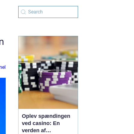
n
nel
Oplev spændingen
ved casino: En
verden af