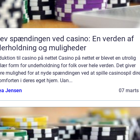
ev spændingen ved casino: En verden af
erholdning og muligheder
duktion til casino på nettet Casino på nettet er blevet en utrolig
ær form for underholdning for folk over hele verden. Det giver
ere mulighed for at nyde spændingen ved at spille casinospil dir
omforten i deres eget hjem. Uan...
ea Jensen
07 marts