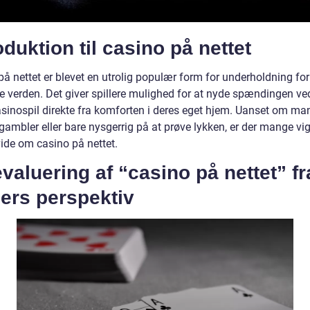
oduktion til casino på nettet
å nettet er blevet en utrolig populær form for underholdning for
le verden. Det giver spillere mulighed for at nyde spændingen ve
asinospil direkte fra komforten i deres eget hjem. Uanset om man
gambler eller bare nysgerrig på at prøve lykken, er der mange vig
vide om casino på nettet.
valuering af “casino på nettet” fr
lers perspektiv