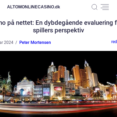
ALTOMONLINECASINO.
dk
no på nettet: En dybdegående evaluering f
spillers perspektiv
red
ar 2024
Peter Mortensen