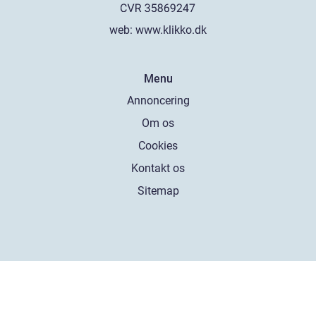
web:
www.klikko.dk
Menu
Annoncering
Om os
Cookies
Kontakt os
Sitemap