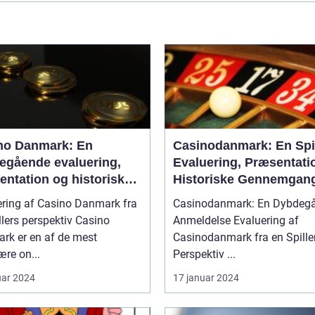
no Danmark: En
Casinodanmark: En Spi
egående evaluering,
Evaluering, Præsentati
entation og historisk
Historiske Gennemgan
nemgang
ering af Casino Danmark fra
Casinodanmark: En Dybdeg
ers perspektiv Casino
Anmeldelse Evaluering af
rk er en af de mest
Casinodanmark fra en Spille
re on...
Perspektiv ...
uar 2024
17 januar 2024