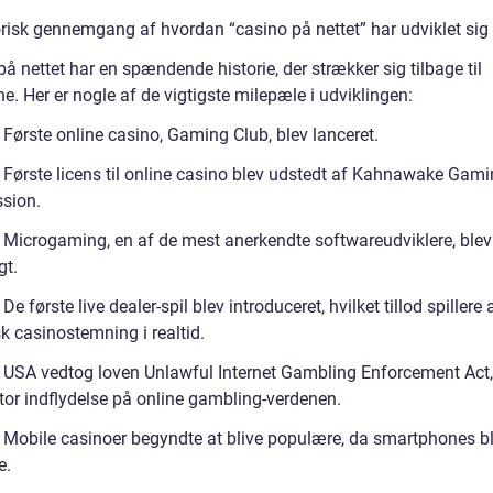
orisk gennemgang af hvordan “casino på nettet” har udviklet sig 
å nettet har en spændende historie, der strækker sig tilbage til
e. Her er nogle af de vigtigste milepæle i udviklingen:
 Første online casino, Gaming Club, blev lanceret.
 Første licens til online casino blev udstedt af Kahnawake Gam
sion.
 Microgaming, en af de mest anerkendte softwareudviklere, blev
gt.
De første live dealer-spil blev introduceret, hvilket tillod spillere
k casinostemning i realtid.
 USA vedtog loven Unlawful Internet Gambling Enforcement Act, 
tor indflydelse på online gambling-verdenen.
 Mobile casinoer begyndte at blive populære, da smartphones b
e.