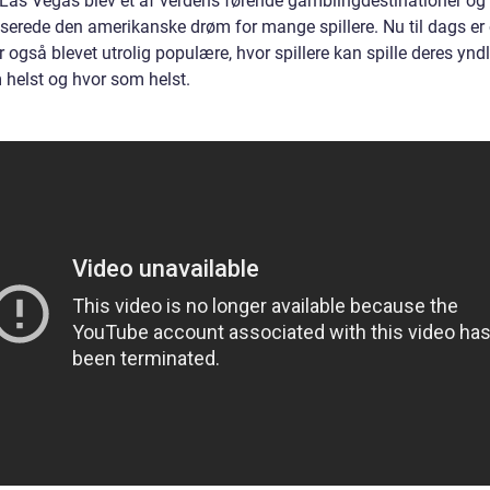
 Las Vegas blev et af verdens førende gamblingdestinationer og
serede den amerikanske drøm for mange spillere. Nu til dags er 
 også blevet utrolig populære, hvor spillere kan spille deres ynd
 helst og hvor som helst.