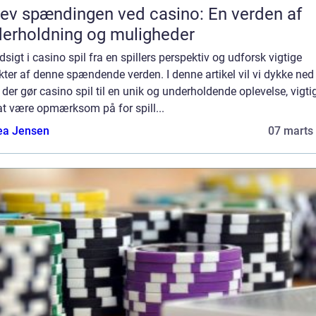
ev spændingen ved casino: En verden af
erholdning og muligheder
dsigt i casino spil fra en spillers perspektiv og udforsk vigtige
ter af denne spændende verden. I denne artikel vil vi dykke ned 
der gør casino spil til en unik og underholdende oplevelse, vigti
at være opmærksom på for spill...
ea Jensen
07 marts