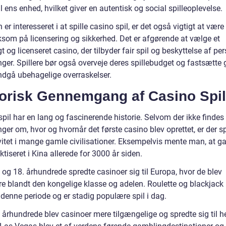
til ens enhed, hvilket giver en autentisk og social spilleoplevelse.
er interesseret i at spille casino spil, er det også vigtigt at være
om på licensering og sikkerhed. Det er afgørende at vælge et
gt og licenseret casino, der tilbyder fair spil og beskyttelse af pe
nger. Spillere bør også overveje deres spillebudget og fastsætte
undgå ubehagelige overraskelser.
torisk Gennemgang af Casino Spil
pil har en lang og fascinerende historie. Selvom der ikke findes
ger om, hvor og hvornår det første casino blev oprettet, er der s
ivitet i mange gamle civilisationer. Eksempelvis mente man, at 
ktiseret i Kina allerede for 3000 år siden.
. og 18. århundrede spredte casinoer sig til Europa, hvor de blev
e blandt den kongelige klasse og adelen. Roulette og blackjack
 denne periode og er stadig populære spil i dag.
. århundrede blev casinoer mere tilgængelige og spredte sig til h