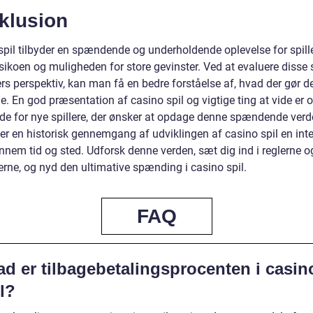
klusion
spil tilbyder en spændende og underholdende oplevelse for spille
isikoen og muligheden for store gevinster. Ved at evaluere disse s
ers perspektiv, kan man få en bedre forståelse af, hvad der gør 
de. En god præsentation af casino spil og vigtige ting at vide er 
de for nye spillere, der ønsker at opdage denne spændende verd
 er en historisk gennemgang af udviklingen af casino spil en int
nnem tid og sted. Udforsk denne verden, sæt dig ind i reglerne o
erne, og nyd den ultimative spænding i casino spil.
FAQ
ad er tilbagebetalingsprocenten i casin
l?