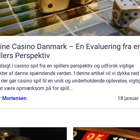
ine Casino Danmark – En Evaluering fra e
llers Perspektiv
dsigt i casino spil fra en spillers perspektiv og udforsk vigtige
ter af denne spændende verden. I denne artikel vil vi dykke ned 
der gør casino spil til en unik og underholdende oplevelse, vigti
at være opmærksom på for spill...
r Mortensen
18 januar