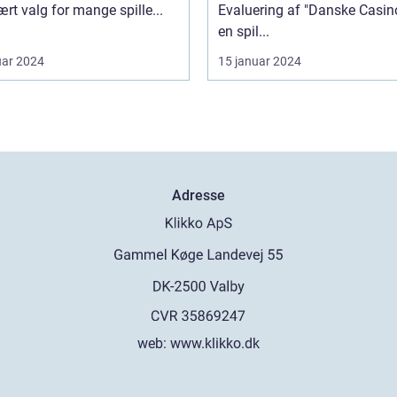
rt valg for mange spille...
Evaluering af "Danske Casino
en spil...
uar 2024
15 januar 2024
Adresse
web:
www.klikko.dk