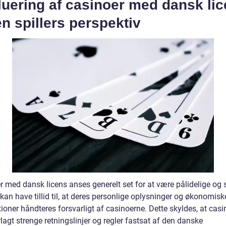
luering af casinoer med dansk li
en spillers perspektiv
 med dansk licens anses generelt set for at være pålidelige og s
 kan have tillid til, at deres personlige oplysninger og økonomisk
ioner håndteres forsvarligt af casinoerne. Dette skyldes, at cas
lagt strenge retningslinjer og regler fastsat af den danske