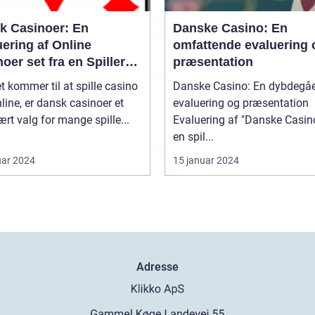
k Casinoer: En
Danske Casino: En
ering af Online
omfattende evaluering 
oer set fra en Spillers
præsentation
pektiv
t kommer til at spille casino
Danske Casino: En dybdegå
nline, er dansk casinoer et
evaluering og præsentation
rt valg for mange spille...
Evaluering af "Danske Casino
en spil...
uar 2024
15 januar 2024
Adresse