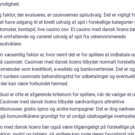
yndighed.
g faktor, der evalueres, er casinoernes spiludvalg. Det er vigtigt f
 at have adgang til et bredt udvalg af spil i forskellige kategorie
tomater, bordspil, live casino osv. Et casino med dansk licens bø
 et omfattende og varieret udvalg af spil fra velrenommerede
eudviklere.
 væsentlig faktor er, hvor nemt det er for spillere at indbetale 
å casinoet. Casinoer med dansk licens tilbyder normalt forskelli
gsmetoder som kreditkort, e-wallets og bankoverførsler. Det er o
at vurdere casinoets behandlingstid for udbetalinger og eventuel
, der kan være forbundet hermed.
bud er ofte et afgørende kriterium for spillere, når de vælger et 
 Casinoer med dansk licens tilbyder sædvanligvis attraktive
tbonusser, gratis spins og andre kampagner. Det er dog nødvend
å bonusvilkårene grundigt for at undgå ubehagelige overraskel
no med dansk licens bør også være tilgængeligt på forskellige p
top, mobil og tablets, så spillere kan nyde deres favoritspil nå