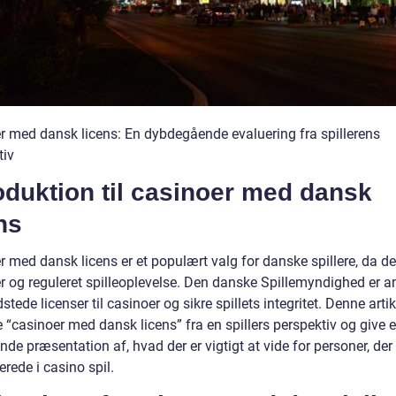
r med dansk licens: En dybdegående evaluering fra spillerens
tiv
oduktion til casinoer med dansk
ns
 med dansk licens er et populært valg for danske spillere, da de
er og reguleret spilleoplevelse. Den danske Spillemyndighed er a
dstede licenser til casinoer og sikre spillets integritet. Denne artik
 “casinoer med dansk licens” fra en spillers perspektiv og give 
de præsentation af, hvad der er vigtigt at vide for personer, der 
erede i casino spil.