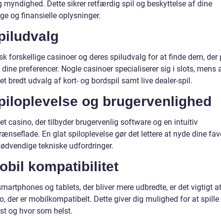
g myndighed. Dette sikrer retfærdig spil og beskyttelse af dine
ge og finansielle oplysninger.
piludvalg
k forskellige casinoer og deres spiludvalg for at finde dem, der
l dine preferencer. Nogle casinoer specialiserer sig i slots, mens
 et bredt udvalg af kort- og bordspil samt live dealer-spil.
piloplevelse og brugervenlighed
t casino, der tilbyder brugervenlig software og en intuitiv
ænseflade. En glat spiloplevelse gør det lettere at nyde dine favo
ødvendige tekniske udfordringer.
obil kompatibilitet
artphones og tablets, der bliver mere udbredte, er det vigtigt a
o, der er mobilkompatibelt. Dette giver dig mulighed for at spille
st og hvor som helst.