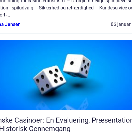
rholdning for casino-entusiaster – Uforglemmelige spiloplevelse
tion i spiludvalg – Sikkerhed og retfærdighed – Kundeservice o
t ̵...
ea Jensen
06 januar
ske Casinoer: En Evaluering, Præsentatio
Historisk Gennemgang