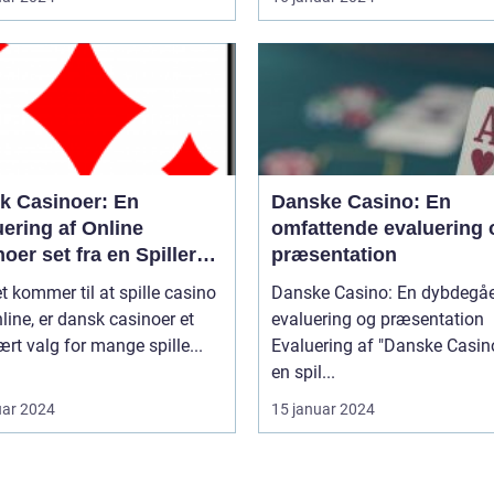
k Casinoer: En
Danske Casino: En
ering af Online
omfattende evaluering 
oer set fra en Spillers
præsentation
pektiv
t kommer til at spille casino
Danske Casino: En dybdegå
nline, er dansk casinoer et
evaluering og præsentation
rt valg for mange spille...
Evaluering af "Danske Casino
en spil...
uar 2024
15 januar 2024