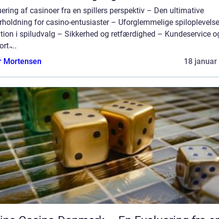
ering af casinoer fra en spillers perspektiv – Den ultimative
rholdning for casino-entusiaster – Uforglemmelige spiloplevelse
tion i spiludvalg – Sikkerhed og retfærdighed – Kundeservice o
t ̵...
r Mortensen
18 januar