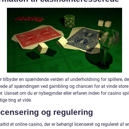
r tilbyder en spændende verden af underholdning for spillere, de
rede af spændingen ved gambling og chancen for at vinde store
r. Uanset om du er nybegynder eller erfaren inden for casino spil
tige ting at vide.
icensering og regulering
ltid et online casino, der er behørigt licenseret og reguleret af e