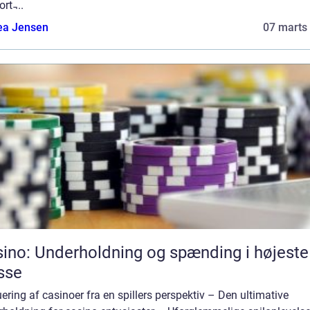
t ̵...
ea Jensen
07 marts
ino: Underholdning og spænding i højeste
sse
ering af casinoer fra en spillers perspektiv – Den ultimative