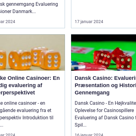
k gennemgang Evaluering
sioner Danmark...
uar 2024
17 januar 2024
ke Online Casinoer: En
Dansk Casino: Evalueri
ig evaluering af
Præsentation og Histor
erperspektivet
Gennemgang
 online casinoer - en
Dansk Casino - En Højkvalite
gående evaluering fra et
Oplevelse for Casinospillere
ektiv Introduktion til
Evaluering af Dansk Casino 
..
Spil...
uar 2024
16 januar 2024