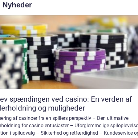
e Nyheder
ev spændingen ved casino: En verden af
erholdning og muligheder
ering af casinoer fra en spillers perspektiv – Den ultimative
rholdning for casino-entusiaster – Uforglemmelige spiloplevelse
tion i spiludvalg – Sikkerhed og retfærdighed – Kundeservice o