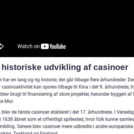
historiske udvikling af casinoer
 har en lang og rig historie, der går tilbage flere århundreder. De
 casinoaktivitet kan spores tilbage til Kina i det 9. århundrede, h
r blev brugt til finansiering af store projekter, herunder byggeri af
ke Mur.
 blev de første casinoer etableret i det 17. århundrede. I Venedig
i 1638 åbnet som et offentligt spillested, hvor folk kunne samle
mbling. Senere blev casinoer mere udbredte i andre europæiske
nkrig, Tyskland og England.