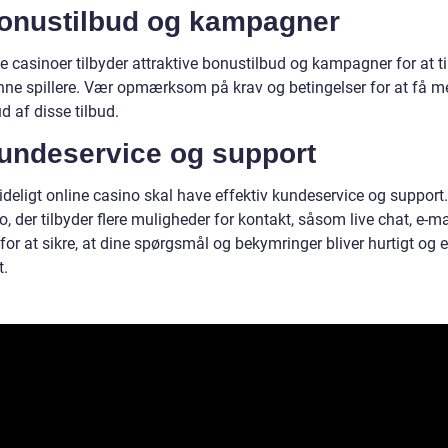
Bonustilbud og kampagner
 casinoer tilbyder attraktive bonustilbud og kampagner for at t
nne spillere. Vær opmærksom på krav og betingelser for at få m
d af disse tilbud.
Kundeservice og support
ideligt online casino skal have effektiv kundeservice og support
o, der tilbyder flere muligheder for kontakt, såsom live chat, e-mai
 for at sikre, at dine spørgsmål og bekymringer bliver hurtigt og e
t.