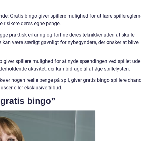
nde: Gratis bingo giver spillere mulighed for at lære spillereglern
le risikere deres egne penge.
gge praktisk erfaring og forfine deres teknikker uden at skulle
 kan være særligt gavnligt for nybegyndere, der ønsker at blive
o giver spillere mulighed for at nyde spændingen ved spillet ude
rholdende aktivitet, der kan bidrage til at øge spillelysten.
ke er nogen reelle penge på spil, giver gratis bingo spillere chan
usser eller eksklusive tilbud.
“gratis bingo”