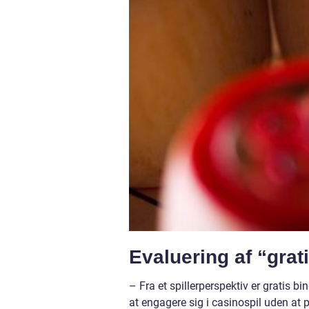
Evaluering af “grat
– Fra et spillerperspektiv er gratis 
at engagere sig i casinospil uden at 