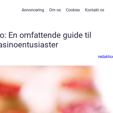
Annoncering
Om os
Cookies
Kontakt os
o: En omfattende guide til
asinoentusiaster
redaktio