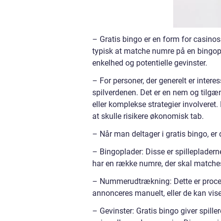
– Gratis bingo er en form for casinospi
typisk at matche numre på en bingopl
enkelhed og potentielle gevinster.
– For personer, der generelt er interes
spilverdenen. Det er en nem og tilgæn
eller komplekse strategier involvere
at skulle risikere økonomisk tab.
– Når man deltager i gratis bingo, er 
– Bingoplader: Disse er spillepladern
har en række numre, der skal matches
– Nummerudtrækning: Dette er proces
annonceres manuelt, eller de kan vi
– Gevinster: Gratis bingo giver spille