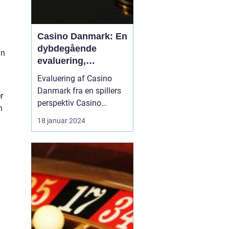
Casino Danmark: En
dybdegående
in
evaluering,
præsentation og
Evaluering af Casino
historisk
Danmark fra en spillers
r
gennemgang
perspektiv Casino
n
Danmark er en af de
18 januar 2024
mest populære online
casinoer i Danmark med
et bredt udvalg af spil og
enestående
spiloplevelser. Som
spiller hos Casino
Danmark vil du blive
mødt med et
imponerende ...