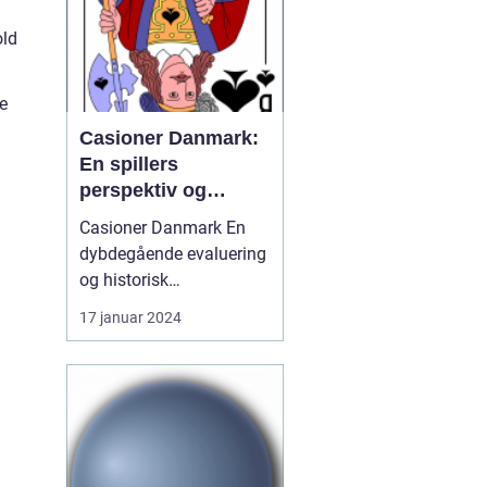
old
ne
Casioner Danmark:
En spillers
perspektiv og
historisk udvikling
Casioner Danmark En
dybdegående evaluering
og historisk
gennemgang Evaluering
17 januar 2024
af Casioner Danmark fra
en spillers perspektiv ...