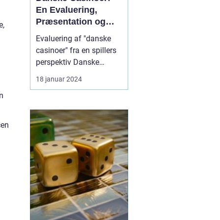
En Evaluering,
Præsentation og
e,
Historisk
Evaluering af "danske
Gennemgang
casinoer" fra en spillers
perspektiv Danske
casinoer er en essentiel
18 januar 2024
del af spilindustrien i
n
Danmark og tilbyder en
bred vifte af casinospil
og underholdning til
cen
danskere. Som spiller er
det vigtigt at evaluere
danske casinoer ...