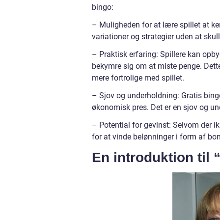
bingo:
– Muligheden for at lære spillet at ke
variationer og strategier uden at skul
– Praktisk erfaring: Spillere kan opby
bekymre sig om at miste penge. Dette
mere fortrolige med spillet.
– Sjov og underholdning: Gratis bing
økonomisk pres. Det er en sjov og unde
– Potential for gevinst: Selvom der ik
for at vinde belønninger i form af bon
En introduktion til 