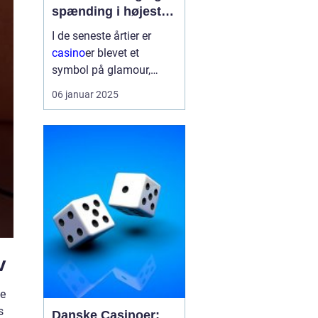
spænding i højeste
klasse
I de seneste årtier er
casino
er blevet et
symbol på glamour,
spænding og mulighed
06 januar 2025
for at ændre sit liv med
et enkelt heldigt spil.
Med fremkomsten af
online casinoer har
denne form for...
v
de
s
Danske Casinoer: