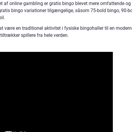
t af online gambling er gratis bingo blevet mere omfattende og
 gratis bingo variationer tilgængelige, såsom 75-bold bingo, 90-b
il.
t være en traditionel aktivitet i fysiske bingohaller til en moder
tiltrækker spillere fra hele verden.