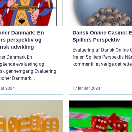
oner Danmark: En
Dansk Online Casino: 
ers perspektiv og
Spillers Perspektiv
risk udvikling
Evaluering af Dansk Online 
er Danmark En
fra en Spillers Perspektiv Når det
gående evaluering og
kommer til at vælge det rette 
k gennemgang Evaluering
sioner Danmark...
uar 2024
17 januar 2024