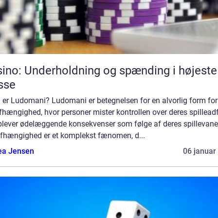
ino: Underholdning og spænding i højeste
sse
 er Ludomani? Ludomani er betegnelsen for en alvorlig form for
fhængighed, hvor personer mister kontrollen over deres spillea
plever ødelæggende konsekvenser som følge af deres spillevane
afhængighed er et komplekst fænomen, d...
ea Jensen
06 januar