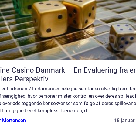
ine Casino Danmark – En Evaluering fra e
llers Perspektiv
 er Ludomani? Ludomani er betegnelsen for en alvorlig form for
fhængighed, hvor personer mister kontrollen over deres spillea
plever ødelæggende konsekvenser som følge af deres spillevane
afhængighed er et komplekst fænomen, d...
r Mortensen
18 januar