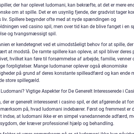
piller, der har oplevet ludomani, kan bekræfte, at det er mere end
nske om at spille. Det er en usynlig fjende, der gradvist tager ko
s liv. Spillere begynder ofte med at nyde spændingen og
dningen ved casino spil, men over tid kan de blive fanget i en sp
lse og tvangsmæssigt spil.
ien er kendetegnet ved et uimodståeligt behov for at spille, der
rt at modstå. De ramte spillere kan opleve, at spil bliver deres
livet, hvilket kan føre til forsømmelse af arbejde, familie, venner 
ige forpligtelser. Mange ludomaner oplever også økonomiske
igheder på grund af deres konstante spilleadfærd og kan ende 
de store spillegæld.
 Ludomani? Vigtige Aspekter for De Generelt Interesserede i Cas
 der er generelt interesseret i casino spil, er det afgørende at fo
mærksom på, hvad ludomani indebærer. Først og fremmest er d
 at indse, at ludomani ikke er en simpel vanedannende adfærd, m
g sygdom, der kræver professionel hjælp og behandling.