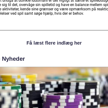
t undgå at udvikle ludomani er det vigtigt at sætte et spillebudg
 sig til det, overvåge sin spilletid og have en balance mellem spi
e aktiviteter, kende sine grænser og være opmærksom på reakti
lelser ved spil samt søge hjælp, hvis der er behov.
Få læst flere indlæg her
e Nyheder