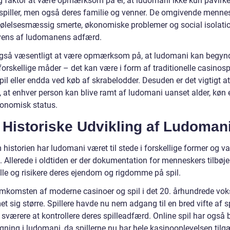
ig faktor at være opmærksom på er, at ludomani ikke kun påvirke
 spiller, men også deres familie og venner. De omgivende menne
følelsesmæssig smerte, økonomiske problemer og social isolat
ens af ludomanens adfærd.
også væsentligt at være opmærksom på, at ludomani kan begyn
rskellige måder – det kan være i form af traditionelle casinospi
pil eller endda ved køb af skrabelodder. Desuden er det vigtigt at
 at enhver person kan blive ramt af ludomani uanset alder, køn e
onomisk status.
 Historiske Udvikling af Ludoman
istorien har ludomani været til stede i forskellige former og va
 Allerede i oldtiden er der dokumentation for menneskers tilbøje
pille og risikere deres ejendom og rigdomme på spil.
mkomsten af moderne casinoer og spil i det 20. århundrede vo
t sig større. Spillere havde nu nem adgang til en bred vifte af sp
 sværere at kontrollere deres spilleadfærd. Online spil har også 
tigning i ludomani, da spillerne nu har hele kasinooplevelsen til