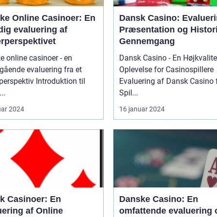
ke Online Casinoer: En
Dansk Casino: Evalueri
ig evaluering af
Præsentation og Histor
erperspektivet
Gennemgang
 online casinoer - en
Dansk Casino - En Højkvalite
gående evaluering fra et
Oplevelse for Casinospillere
ektiv Introduktion til
Evaluering af Dansk Casino 
..
Spil...
uar 2024
16 januar 2024
k Casinoer: En
Danske Casino: En
ering af Online
omfattende evaluering 