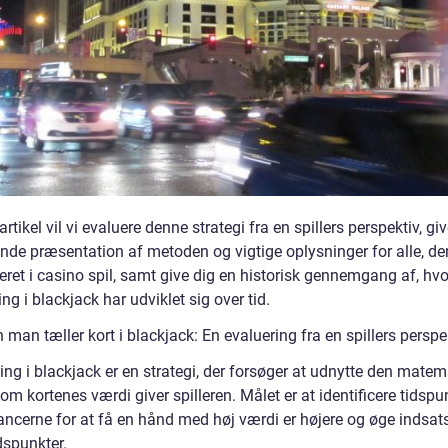
artikel vil vi evaluere denne strategi fra en spillers perspektiv, gi
nde præsentation af metoden og vigtige oplysninger for alle, der
eret i casino spil, samt give dig en historisk gennemgang af, hv
ing i blackjack har udviklet sig over tid.
man tæller kort i blackjack: En evaluering fra en spillers perspe
ing i blackjack er en strategi, der forsøger at udnytte den matem
som kortenes værdi giver spilleren. Målet er at identificere tidspun
ancerne for at få en hånd med høj værdi er højere og øge indsat
dspunkter.