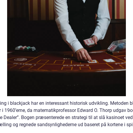
ing i blackjack har en interessant historisk udvikling. Metoden b
 i 1960’erne, da matematikprofessor Edward O. Thorp udgav b
e Dealer”. Bogen præsenterede en strategi til at slå kasinoet ve
ælling og regnede sandsynlighederne ud baseret på kortene i spil