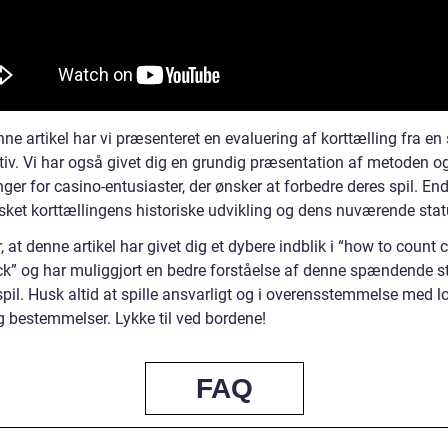
e artikel har vi præsenteret en evaluering af korttælling fra en 
tiv. Vi har også givet dig en grundig præsentation af metoden og
ger for casino-entusiaster, der ønsker at forbedre deres spil. End
rsket korttællingens historiske udvikling og dens nuværende stat
, at denne artikel har givet dig et dybere indblik i “how to count 
ck” og har muliggjort en bedre forståelse af denne spændende st
pil. Husk altid at spille ansvarligt og i overensstemmelse med l
g bestemmelser. Lykke til ved bordene!
FAQ