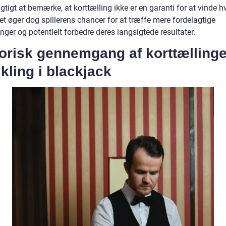
igtigt at bemærke, at korttælling ikke er en garanti for at vinde h
t øger dog spillerens chancer for at træffe mere fordelagtige
nger og potentielt forbedre deres langsigtede resultater.
torisk gennemgang af korttælling
kling i blackjack