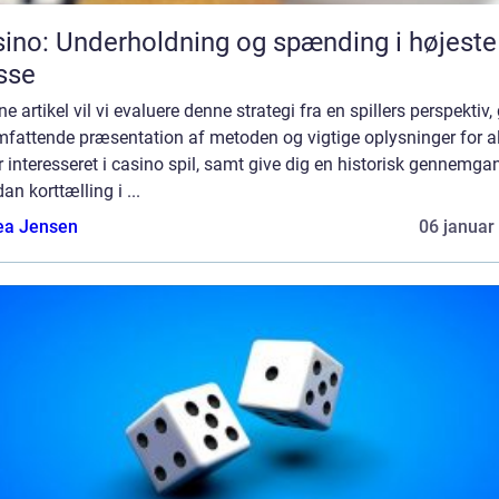
ino: Underholdning og spænding i højeste
sse
ne artikel vil vi evaluere denne strategi fra en spillers perspektiv,
fattende præsentation af metoden og vigtige oplysninger for al
r interesseret i casino spil, samt give dig en historisk gennemgan
an korttælling i ...
ea Jensen
06 januar