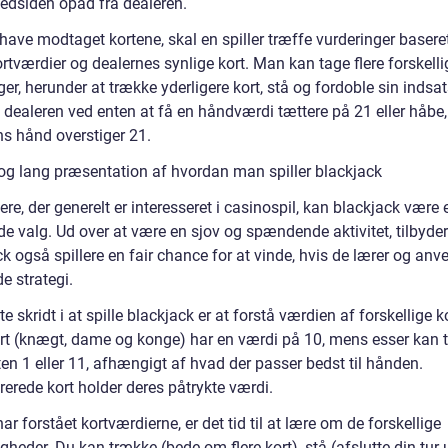
ledsiden opad fra dealeren.
 have modtaget kortene, skal en spiller træffe vurderinger basere
rtværdier og dealernes synlige kort. Man kan tage flere forskelli
er, herunder at trække yderligere kort, stå og fordoble sin indsa
å dealeren ved enten at få en håndværdi tættere på 21 eller håbe,
ns hånd overstiger 21.
og lang præsentation af hvordan man spiller blackjack
lere, der generelt er interesseret i casinospil, kan blackjack være 
e valg. Ud over at være en sjov og spændende aktivitet, tilbyder
k også spillere en fair chance for at vinde, hvis de lærer og anv
e strategi.
te skridt i at spille blackjack er at forstå værdien af forskellige ko
ort (knægt, dame og konge) har en værdi på 10, mens esser kan 
en 1 eller 11, afhængigt af hvad der passer bedst til hånden.
rede kort holder deres påtrykte værdi.
ar forstået kortværdierne, er det tid til at lære om de forskellige
gheder. Du kan trække (bede om flere kort), stå (afslutte din tur