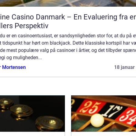
ine Casino Danmark – En Evaluering fra e
llers Perspektiv
du er en casinoentusiast, er sandsynligheden stor for, at du på et
 tidspunkt har hørt om blackjack. Dette klassiske kortspil har v
 de mest populære valg på casinoer i årtier, og det tilbyder spæn
egi og muligheden...
r Mortensen
18 januar