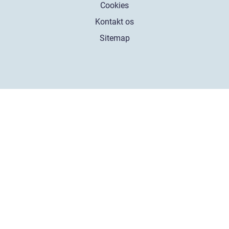
Cookies
Kontakt os
Sitemap