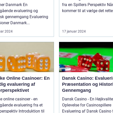
er Danmark En
fra en Spillers Perspektiv Når det
gående evaluering og
kommer til at vælge det rette 
k gennemgang Evaluering
sioner Danmark...
uar 2024
17 januar 2024
ke Online Casinoer: En
Dansk Casino: Evalueri
ig evaluering af
Præsentation og Histor
erperspektivet
Gennemgang
 online casinoer - en
Dansk Casino - En Højkvalite
gående evaluering fra et
Oplevelse for Casinospillere
ektiv Introduktion til
Evaluering af Dansk Casino 