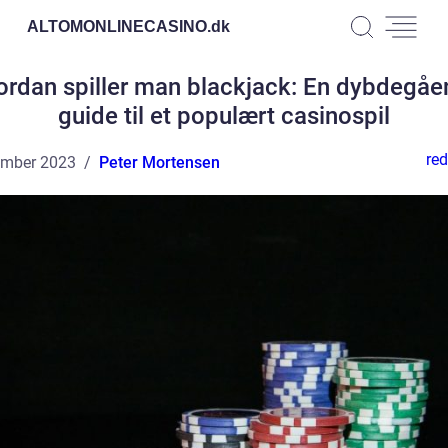
ALTOMONLINECASINO.
dk
rdan spiller man blackjack: En dybdegå
guide til et populært casinospil
red
ember 2023
Peter Mortensen