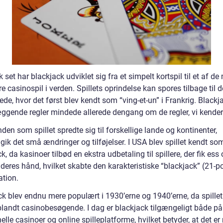
k set har blackjack udviklet sig fra et simpelt kortspil til et af de
 casinospil i verden. Spillets oprindelse kan spores tilbage til d
de, hvor det først blev kendt som “ving-et-un” i Frankrig. Black
ggende regler mindede allerede dengang om de regler, vi kender 
den som spillet spredte sig til forskellige lande og kontinenter,
ik det små ændringer og tilføjelser. I USA blev spillet kendt so
k, da kasinoer tilbød en ekstra udbetaling til spillere, der fik ess
deres hånd, hvilket skabte den karakteristiske “blackjack” (21-po
tion.
ck blev endnu mere populært i 1930’erne og 1940’erne, da spillet
 blandt casinobesøgende. I dag er blackjack tilgængeligt både på
nelle casinoer og online spilleplatforme, hvilket betyder, at det er