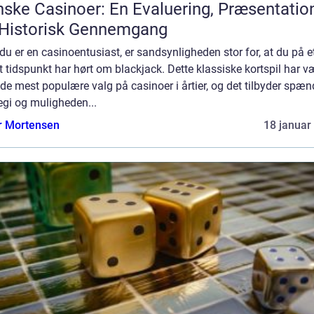
ske Casinoer: En Evaluering, Præsentatio
Historisk Gennemgang
du er en casinoentusiast, er sandsynligheden stor for, at du på et
 tidspunkt har hørt om blackjack. Dette klassiske kortspil har v
 de mest populære valg på casinoer i årtier, og det tilbyder spæn
egi og muligheden...
r Mortensen
18 januar