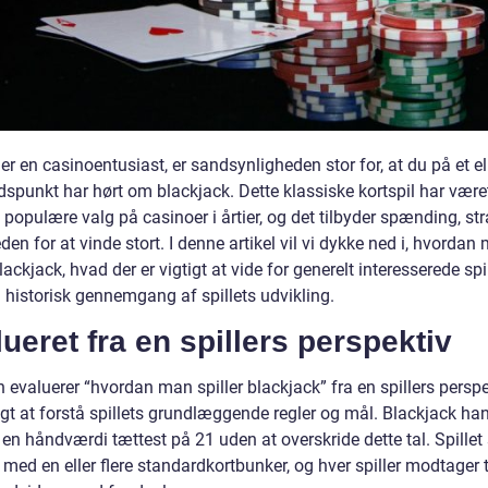
er en casinoentusiast, er sandsynligheden stor for, at du på et el
dspunkt har hørt om blackjack. Dette klassiske kortspil har været
populære valg på casinoer i årtier, og det tilbyder spænding, str
en for at vinde stort. I denne artikel vil vi dykke ned i, hvordan
blackjack, hvad der er vigtigt at vide for generelt interesserede spil
 historisk gennemgang af spillets udvikling.
ueret fra en spillers perspektiv
evaluerer “hvordan man spiller blackjack” fra en spillers perspek
igt at forstå spillets grundlæggende regler og mål. Blackjack ha
en håndværdi tættest på 21 uden at overskride dette tal. Spillet 
med en eller flere standardkortbunker, og hver spiller modtager t