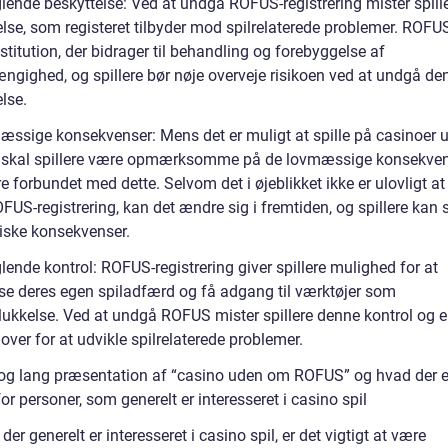
lende beskyttelse: Ved at undgå ROFUS-registrering mister spill
lse, som registeret tilbyder mod spilrelaterede problemer. ROFUS
nstitution, der bidrager til behandling og forebyggelse af
ængighed, og spillere bør nøje overveje risikoen ved at undgå de
lse.
æssige konsekvenser: Mens det er muligt at spille på casinoer
skal spillere være opmærksomme på de lovmæssige konsekvens
 forbundet med dette. Selvom det i øjeblikket ikke er ulovligt at 
US-registrering, kan det ændre sig i fremtiden, og spillere kan 
diske konsekvenser.
ende kontrol: ROFUS-registrering giver spillere mulighed for at
e deres egen spiladfærd og få adgang til værktøjer som
lukkelse. Ved at undgå ROFUS mister spillere denne kontrol og e
over for at udvikle spilrelaterede problemer.
og lang præsentation af “casino uden om ROFUS” og hvad der er
for personer, som generelt er interesseret i casino spil
, der generelt er interesseret i casino spil, er det vigtigt at være