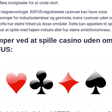
 flere muligheder for at vinde stort.
e begrænsninger: ROFUS-registrerede casinoer kan have visse
ninger for indsatsstørrelser og gevinster, mens casinoer uden 
te har større frihed på disse områder. Dette kan appellere til spi
er at spille med højere indsats eller har større ambitionsniveau.
mper ved at spille casino uden o
US: