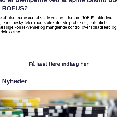
 ROFUS?
e af ulemperne ved at spille casino uden om ROFUS inkluderer
lende beskyttelse mod spilrelaterede problemer, potentielle
æssige konsekvenser og manglende kontrol over spiladfærd og
udelukkelse.
Få læst flere indlæg her
e Nyheder