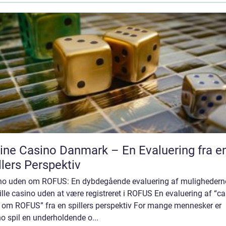
ine Casino Danmark – En Evaluering fra e
llers Perspektiv
no uden om ROFUS: En dybdegående evaluering af mulighederne
ille casino uden at være registreret i ROFUS En evaluering af “c
 om ROFUS” fra en spillers perspektiv For mange mennesker er
o spil en underholdende o...