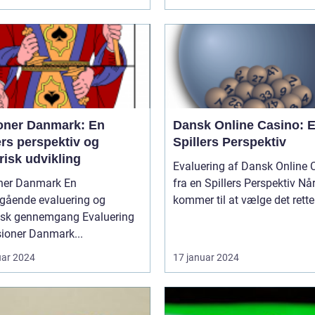
oner Danmark: En
Dansk Online Casino: 
ers perspektiv og
Spillers Perspektiv
risk udvikling
Evaluering af Dansk Online 
er Danmark En
fra en Spillers Perspektiv Når det
gående evaluering og
kommer til at vælge det rette 
k gennemgang Evaluering
sioner Danmark...
uar 2024
17 januar 2024