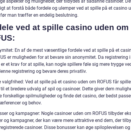
ige aspekter og muligheder, der tilbydes af sådanne casinoer. De
igt at forstå både fordele og ulemper ved at spille på et casino
før man træffer en endelig beslutning.
ele ved at spille casino uden om
US:
ymitet: En af de mest væsentlige fordele ved at spille på et cas
S er muligheden for at bevare sin anonymitet. Da registrering
er et krav for at spille, kan nogle spillere føle sig mere trygge ve
nne registrering og bevare deres privatliv.
e valgfrihed: Ved at spille på et casino uden om ROFUS får spille
il et bredere udvalg af spil og casinoer. Dette giver dem mulighe
 forskellige spilmuligheder og finde det casino, der bedst passer
ræferencer og behov.
sser og kampagner: Nogle casinoer uden om ROFUS tilbyder eks
r og kampagner, der kan være mere attraktive end dem, der tilb
egistrerede casinoer. Disse bonusser kan øge spiloplevelsen og