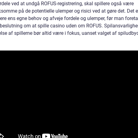
rdele ved at undgå ROFUS-registrering, skal spillere også være
omme på de potentielle ulemper og risici ved at gøre det. Det er
uere ens egne behov og afveje fordele og ulemper, før man foret
 beslutning om at spille casino uden om ROFUS. Spilansvarligh
lse af spillerne bør altid være i fokus, uanset valget af spiludbyd