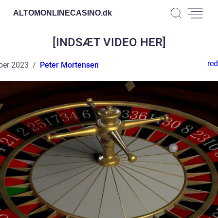
ALTOMONLINECASINO.
dk
[INDSÆT VIDEO HER]
red
ber 2023
Peter Mortensen