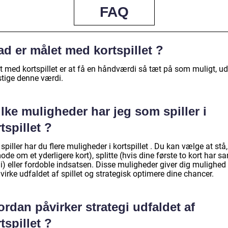
FAQ
d er målet med kortspillet ?
t med kortspillet er at få en håndværdi så tæt på som muligt, ud
stige denne værdi.
lke muligheder har jeg som spiller i
tspillet ?
piller har du flere muligheder i kortspillet . Du kan vælge at stå,
de om et yderligere kort), splitte (hvis dine første to kort har 
) eller fordoble indsatsen. Disse muligheder giver dig mulighed 
virke udfaldet af spillet og strategisk optimere dine chancer.
rdan påvirker strategi udfaldet af
tspillet ?