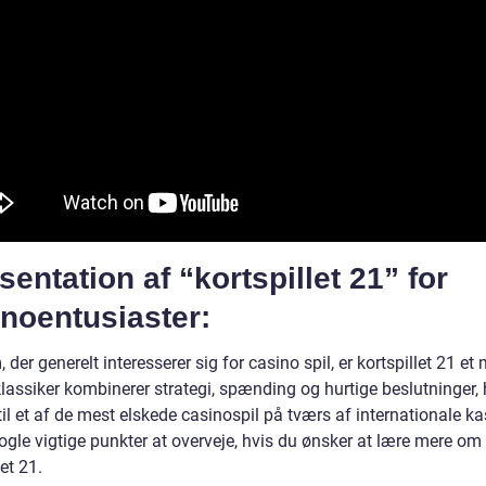
entation af “kortspillet 21” for
noentusiaster:
 der generelt interesserer sig for casino spil, er kortspillet 21 et 
lassiker kombinerer strategi, spænding og hurtige beslutninger, 
til et af de mest elskede casinospil på tværs af internationale ka
ogle vigtige punkter at overveje, hvis du ønsker at lære mere om
let 21.