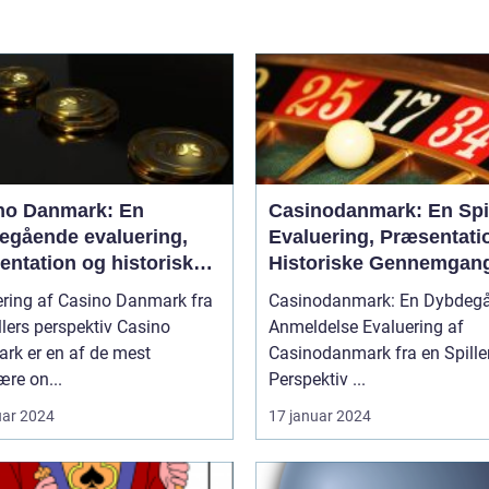
no Danmark: En
Casinodanmark: En Spi
egående evaluering,
Evaluering, Præsentati
entation og historisk
Historiske Gennemgan
nemgang
ering af Casino Danmark fra
Casinodanmark: En Dybdeg
ers perspektiv Casino
Anmeldelse Evaluering af
rk er en af de mest
Casinodanmark fra en Spille
re on...
Perspektiv ...
uar 2024
17 januar 2024