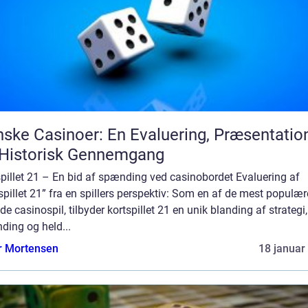
ske Casinoer: En Evaluering, Præsentatio
Historisk Gennemgang
pillet 21 – En bid af spænding ved casinobordet Evaluering af
spillet 21” fra en spillers perspektiv: Som en af de mest populæ
de casinospil, tilbyder kortspillet 21 en unik blanding af strategi,
ding og held...
r Mortensen
18 januar