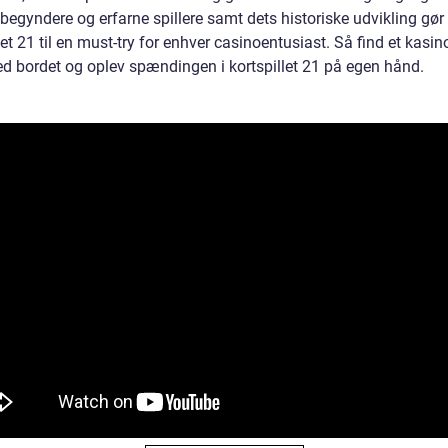
begyndere og erfarne spillere samt dets historiske udvikling gør
let 21 til en must-try for enhver casinoentusiast. Så find et kasin
ed bordet og oplev spændingen i kortspillet 21 på egen hånd.