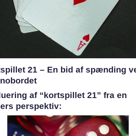
spillet 21 – En bid af spænding v
inobordet
uering af “kortspillet 21” fra en
lers perspektiv: