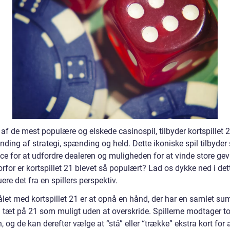
af de mest populære og elskede casinospil, tilbyder kortspillet 
nding af strategi, spænding og held. Dette ikoniske spil tilbyder 
e for at udfordre dealeren og muligheden for at vinde store gevi
for er kortspillet 21 blevet så populært? Lad os dykke ned i dett
ere det fra en spillers perspektiv.
let med kortspillet 21 er at opnå en hånd, der har en samlet su
 tæt på 21 som muligt uden at overskride. Spillerne modtager to 
, og de kan derefter vælge at “stå” eller “trække” ekstra kort for 