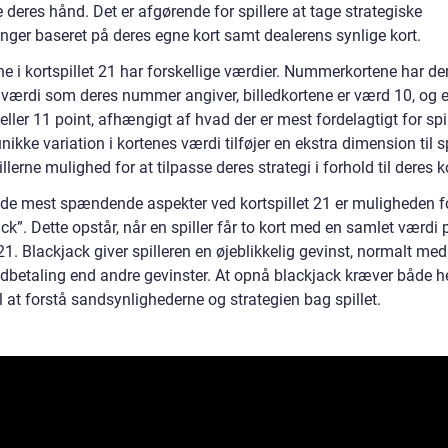
 deres hånd. Det er afgørende for spillere at tage strategiske
inger baseret på deres egne kort samt dealerens synlige kort.
e i kortspillet 21 har forskellige værdier. Nummerkortene har de
ærdi som deres nummer angiver, billedkortene er værd 10, og e
eller 11 point, afhængigt af hvad der er mest fordelagtigt for spi
ikke variation i kortenes værdi tilføjer en ekstra dimension til sp
illerne mulighed for at tilpasse deres strategi i forhold til deres k
 de mest spændende aspekter ved kortspillet 21 er muligheden f
ck”. Dette opstår, når en spiller får to kort med en samlet værdi 
1. Blackjack giver spilleren en øjeblikkelig gevinst, normalt med
udbetaling end andre gevinster. At opnå blackjack kræver både h
l at forstå sandsynlighederne og strategien bag spillet.