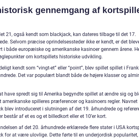
istorisk gennemgang af kortspill
let 21, også kendt som blackjack, kan dateres tilbage til det 17.
ede. Selvom præcise oprindelsessteder ikke er kendt, er det blev
t i både europæiske og amerikanske kasinoer gennem årene. He
glepunkter om kortspillets historiske udvikling.
eligt kendt som “vingt-et” eller “point”, blev spillet spillet i Frankr
undrede. Det var populært blandt både de højere klasser og almi
.
at have spredt sig til Amerika begyndte spillet at ændre sig og b
et amerikanske spilleres præferencer og kasinoers regler. Navnet
k blev introduceret i slutningen af det 19. århundrede og refererer
r består af et es og et billedkort eller et 10’er kort.
ndelsen af det 20. århundrede erklærede flere stater i USA korts
k for at være ulovlige. Dette førte til en underjordisk popularitet,