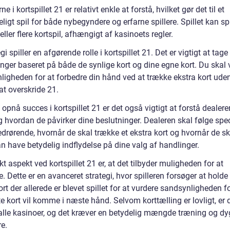
ne i kortspillet 21 er relativt enkle at forstå, hvilket gør det til et
ligt spil for både nybegyndere og erfarne spillere. Spillet kan sp
ller flere kortspil, afhængigt af kasinoets regler.
gi spiller en afgørende rolle i kortspillet 21. Det er vigtigt at tage
nger baseret på både de synlige kort og dine egne kort. Du skal 
ligheden for at forbedre din hånd ved at trække ekstra kort uden
 at overskride 21.
 opnå succes i kortspillet 21 er det også vigtigt at forstå dealer
g hvordan de påvirker dine beslutninger. Dealeren skal følge spec
edrørende, hvornår de skal trække et ekstra kort og hvornår de sk
n have betydelig indflydelse på dine valg af handlinger.
kt aspekt ved kortspillet 21 er, at det tilbyder muligheden for at
e. Dette er en avanceret strategi, hvor spilleren forsøger at holde
ort der allerede er blevet spillet for at vurdere sandsynligheden fo
 kort vil komme i næste hånd. Selvom korttælling er lovligt, er d
 i alle kasinoer, og det kræver en betydelig mængde træning og d
e.