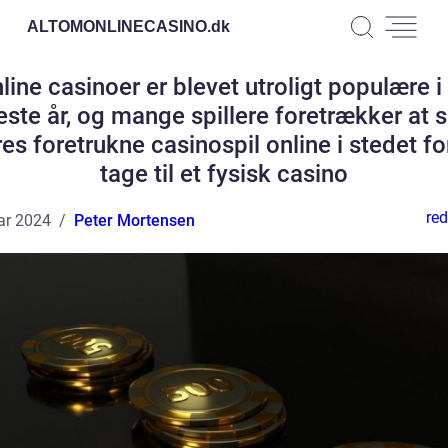
ALTOMONLINECASINO.
dk
line casinoer er blevet utroligt populære i
ste år, og mange spillere foretrækker at s
es foretrukne casinospil online i stedet fo
tage til et fysisk casino
red
ar 2024
Peter Mortensen