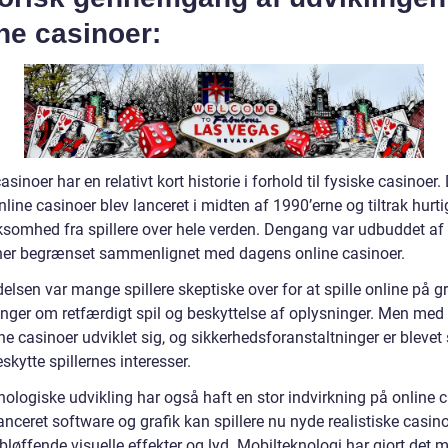
ne casinoer:
asinoer har en relativt kort historie i forhold til fysiske casinoer.
nline casinoer blev lanceret i midten af 1990’erne og tiltrak hurti
omhed fra spillere over hele verden. Dengang var udbuddet af 
ner begrænset sammenlignet med dagens online casinoer.
elsen var mange spillere skeptiske over for at spille online på g
nger om retfærdigt spil og beskyttelse af oplysninger. Men med 
ne casinoer udviklet sig, og sikkerhedsforanstaltninger er blevet 
eskytte spillernes interesser.
ologiske udvikling har også haft en stor indvirkning på online c
ceret software og grafik kan spillere nu nyde realistiske casino
løffende visuelle effekter og lyd. Mobilteknologi har gjort det m