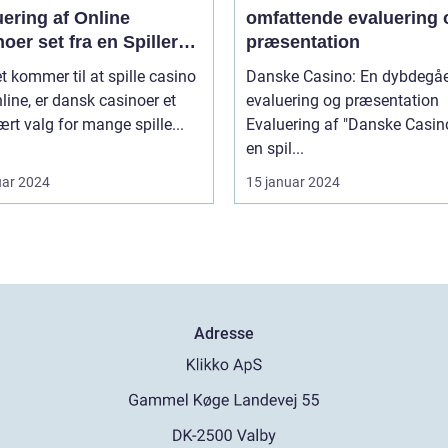
ering af Online
omfattende evaluering 
oer set fra en Spillers
præsentation
pektiv
t kommer til at spille casino
Danske Casino: En dybdegå
nline, er dansk casinoer et
evaluering og præsentation
rt valg for mange spille...
Evaluering af "Danske Casino
en spil...
uar 2024
15 januar 2024
Adresse