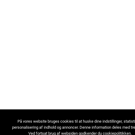
På vores website bruges cookies til at huske dine indstillinger, statist
personalisering af indhold og annoncer. Denne information deles med tre
Ved fortsat brug af websiden godkender du cookiepolitikken.