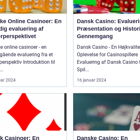
ke Online Casinoer: En
Dansk Casino: Evalueri
ig evaluering af
Præsentation og Histor
erperspektivet
Gennemgang
 online casinoer - en
Dansk Casino - En Højkvalite
gående evaluering fra et
Oplevelse for Casinospillere
ektiv Introduktion til
Evaluering af Dansk Casino 
..
Spil...
uar 2024
16 januar 2024
k Casinoer: En
Danske Casino: En