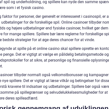
af spil og underholdning, og spillere kan nyde den samme spæn
re som i et fysisk casino.
g faktor for personer, der generelt er interesseret i casinospil, er a
udbetalinger for de forskellige spil. Online casinoer tilbyder no
dds og højere udbetalinger end fysiske casinoer, hvilket gør dem
ve for mange spillere. Spillere bør lære reglerne for forskellige sp
e bedste strategier for at øge deres chancer for at vinde.
egynde at spille på et online casino skal spillere oprette en kont
e penge. Det er vigtigt at vælge en pålidelig betalingsmetode og
dsprotokoller for at sikre, at personlige og finansielle oplysninge
t.
casinoer tilbyder normalt også velkomstbonusser og kampagner 
e nye spillere. Det er vigtigt at læse vilkår og betingelser for diss
orstå kravene til indsatser og udbetalinger. Spillere bør også vær
omme på spillegrænser og selvudelukkelsesmuligheder for at
ere deres spilleadfærd.
torisk gennemgang af udviklingen