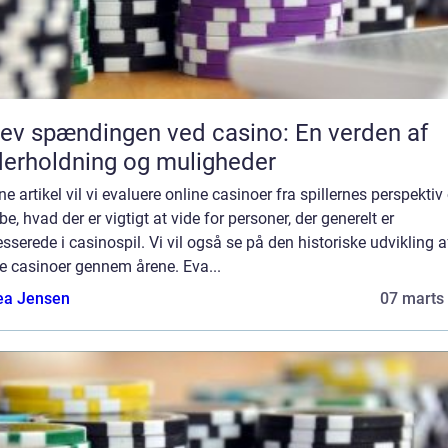
ev spændingen ved casino: En verden af
erholdning og muligheder
ne artikel vil vi evaluere online casinoer fra spillernes perspektiv
e, hvad der er vigtigt at vide for personer, der generelt er
esserede i casinospil. Vi vil også se på den historiske udvikling a
e casinoer gennem årene. Eva...
ea Jensen
07 marts