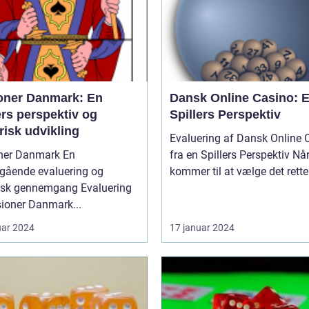
oner Danmark: En
Dansk Online Casino: 
ers perspektiv og
Spillers Perspektiv
risk udvikling
Evaluering af Dansk Online 
er Danmark En
fra en Spillers Perspektiv Når det
gående evaluering og
kommer til at vælge det rette 
k gennemgang Evaluering
sioner Danmark...
uar 2024
17 januar 2024