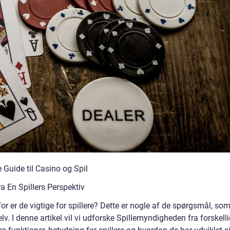
Guide til Casino og Spil
a En Spillers Perspektiv
 er de vigtige for spillere? Dette er nogle af de spørgsmål, so
lv. I denne artikel vil vi udforske Spillemyndigheden fra forskell