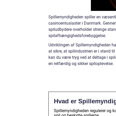
Spillemyndigheden spiller en væsentlig
casinoentusiaster i Danmark. Gennem d
spiludbydere overholder strenge stand
spilafhængighedsforebyggelse.
Udviklingen af Spillemyndigheden har
at sikre, at spilindustrien er i stand
kan du være tryg ved at deltage i spi
en retfærdig og sikker spiloplevelse.
Hvad er Spillemyndi
Spillemyndigheden regulerer og kont
spil og beskytte spillerne.