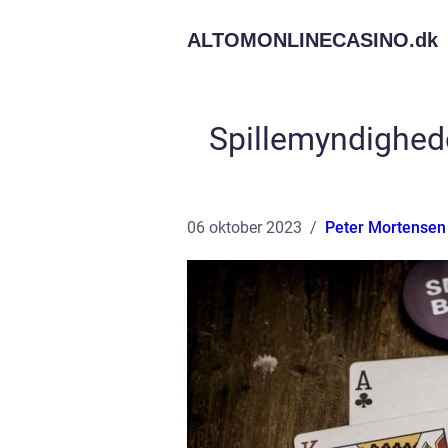
ALTOMONLINECASINO.
dk
Spillemyndighede
06 oktober 2023
Peter Mortensen