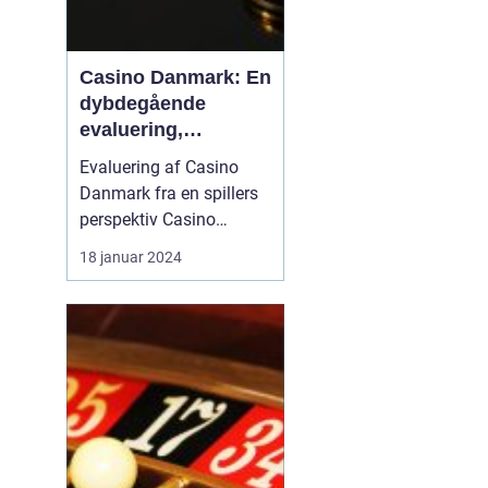
Casino Danmark: En
dybdegående
evaluering,
præsentation og
Evaluering af Casino
historisk
Danmark fra en spillers
gennemgang
perspektiv Casino
Danmark er en af de
18 januar 2024
mest populære online
casinoer i Danmark med
et bredt udvalg af spil og
enestående
spiloplevelser. Som
spiller hos Casino
Danmark vil du blive
mødt med et
imponerende ...