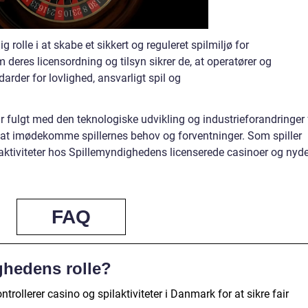
 rolle i at skabe et sikkert og reguleret spilmiljø for
eres licensordning og tilsyn sikrer de, at operatører og
arder for lovlighed, ansvarligt spil og
 fulgt med den teknologiske udvikling og industrieforandringer 
 til at imødekomme spillernes behov og forventninger. Som spiller
laktiviteter hos Spillemyndighedens licenserede casinoer og nyd
FAQ
ghedens rolle?
rollerer casino og spilaktiviteter i Danmark for at sikre fair