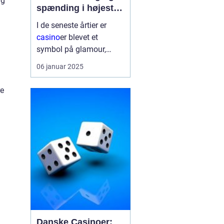
ig
spænding i højeste
klasse
I de seneste årtier er
casino
er blevet et
symbol på glamour,
spænding og mulighed
06 januar 2025
for at ændre sit liv med
et enkelt heldigt spil.
re
Med fremkomsten af
online casinoer har
denne form for...
Danske Casinoer: