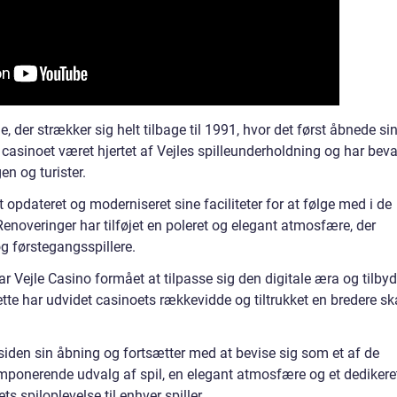
e, der strækker sig helt tilbage til 1991, hvor det først åbnede si
 casinoet været hjertet af Vejles spilleunderholdning og har beva
en og turister.
 opdateret og moderniseret sine faciliteter for at følge med i de
 Renoveringer har tilføjet en poleret og elegant atmosfære, der
og førstegangsspillere.
r Vejle Casino formået at tilpasse sig den digitale æra og tilbyd
 Dette har udvidet casinoets rækkevidde og tiltrukket en bredere sk
e siden sin åbning og fortsætter med at bevise sig som et af de
mponerende udvalg af spil, en elegant atmosfære og et dedikere
ts spiloplevelse til enhver spiller.