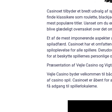
Casinoet tilbyder et bredt udvalg af spi
finde klassikere som roulette, blackj
mest populære titler. Uanset om du er 
blive glædeligt overrasket over det 
Et af de mest imponerende aspekter af 
spiladfærd. Casinoet har et omfattend
spiloplevelse for alle spillere. Derud
for at beskytte spillernes personlige 
Præsentation af Vejle Casino og Vigti
Vejle Casino byder velkommen til båd
af casino spil. Casinoet er åbent for 
få adgang til spillerlokalerne.