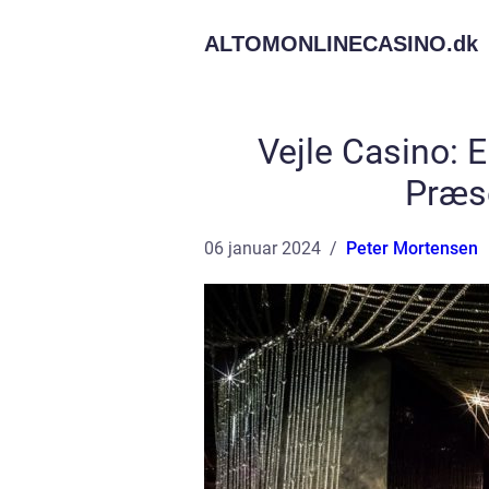
ALTOMONLINECASINO.
dk
Vejle Casino: 
Præse
06 januar 2024
Peter Mortensen