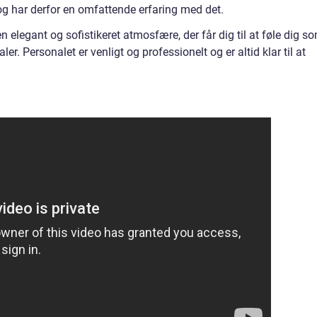
g har derfor en omfattende erfaring med det.
legant og sofistikeret atmosfære, der får dig til at føle dig s
ler. Personalet er venligt og professionelt og er altid klar til at