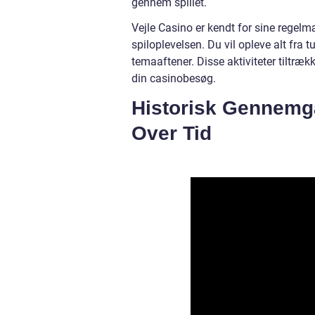
gennem spillet.
Vejle Casino er kendt for sine regelm
spiloplevelsen. Du vil opleve alt fra 
temaaftener. Disse aktiviteter tiltrækk
din casinobesøg.
Historisk Gennemga
Over Tid